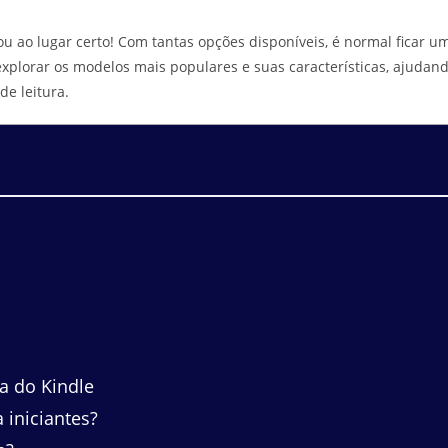
ou ao lugar certo! Com tantas opções disponíveis, é normal ficar u
explorar os modelos mais populares e suas características, ajudan
de leitura.
a do Kindle
 iniciantes?