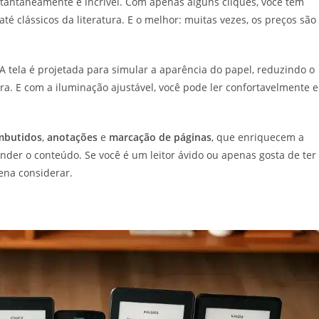
stantaneamente é incrível. Com apenas alguns cliques, você tem
até clássicos da literatura. E o melhor: muitas vezes, os preços são
 A tela é projetada para simular a aparência do papel, reduzindo o
ra. E com a iluminação ajustável, você pode ler confortavelmente 
embutidos
,
anotações
e
marcação de páginas
, que enriquecem a
ender o conteúdo. Se você é um leitor ávido ou apenas gosta de ter
ena considerar.