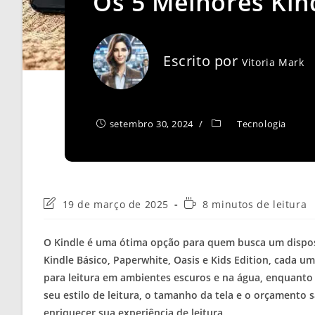
Os 5 Melhores Kin
Escrito por
Vitoria Mark
setembro 30, 2024
Tecnologia
Última
Tempo
19 de março de 2025
8 minutos de leitura
modificação
de
do
leitura:
O Kindle é uma ótima opção para quem busca um disposi
post:
Kindle Básico, Paperwhite, Oasis e Kids Edition, cada u
para leitura em ambientes escuros e na água, enquanto 
seu estilo de leitura, o tamanho da tela e o orçamento 
enriquecer sua experiência de leitura.