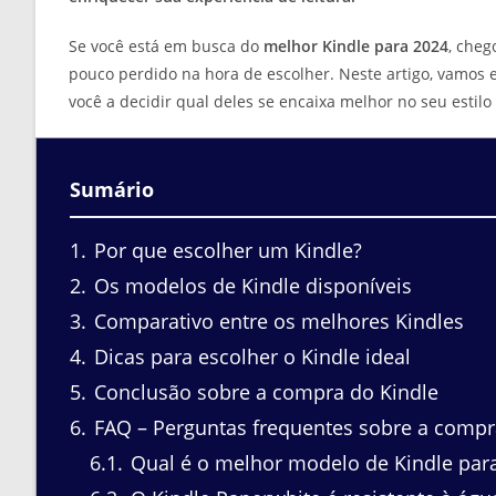
Se você está em busca do
melhor Kindle para 2024
, cheg
pouco perdido na hora de escolher. Neste artigo, vamos 
você a decidir qual deles se encaixa melhor no seu estilo 
Sumário
1
Por que escolher um Kindle?
2
Os modelos de Kindle disponíveis
3
Comparativo entre os melhores Kindles
4
Dicas para escolher o Kindle ideal
5
Conclusão sobre a compra do Kindle
6
FAQ – Perguntas frequentes sobre a compr
6.1
Qual é o melhor modelo de Kindle para