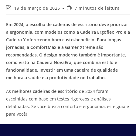
Última
Tempo
19 de março de 2025
7 minutos de leitura
modificação
de
do
leitura:
Em 2024, a escolha de cadeiras de escritório deve priorizar
post:
a ergonomia, com modelos como a Cadeira Ergoflex Pro e a
Cadeira Y oferecendo bom custo-benefício. Para longas
jornadas, a ComfortMax e a Gamer Xtreme são
recomendadas. O design moderno também é importante,
como visto na Cadeira NovaEra, que combina estilo e
funcionalidade. Investir em uma cadeira de qualidade
melhora a saúde e a produtividade no trabalho.
As
melhores cadeiras de escritório
de 2024 foram
escolhidas com base em testes rigorosos e análises
detalhadas. Se você busca conforto e ergonomia, este guia é
para você!