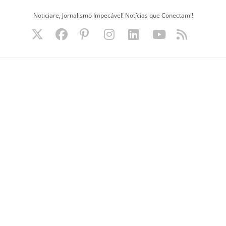
Ir
Noticiare, Jornalismo Impecável! Notícias que Conectam!!
para
o
conteúdo