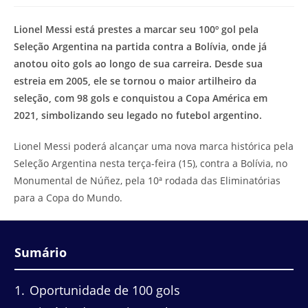
modificação
de
do
leitura:
Lionel Messi está prestes a marcar seu 100º gol pela
post:
Seleção Argentina na partida contra a Bolívia, onde já
anotou oito gols ao longo de sua carreira. Desde sua
estreia em 2005, ele se tornou o maior artilheiro da
seleção, com 98 gols e conquistou a Copa América em
2021, simbolizando seu legado no futebol argentino.
Lionel Messi poderá alcançar uma nova marca histórica pela
Seleção Argentina nesta terça-feira (15), contra a Bolívia, no
Monumental de Núñez, pela 10ª rodada das Eliminatórias
para a Copa do Mundo.
Sumário
1
Oportunidade de 100 gols