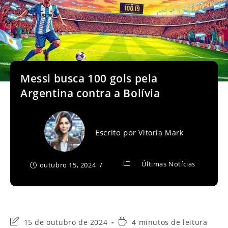
Messi busca 100 gols pela
Argentina contra a Bolívia
Escrito por
Vitoria Mark
Últimas Notícias
outubro 15, 2024
Última
Tempo
15 de outubro de 2024
4 minutos de leitura