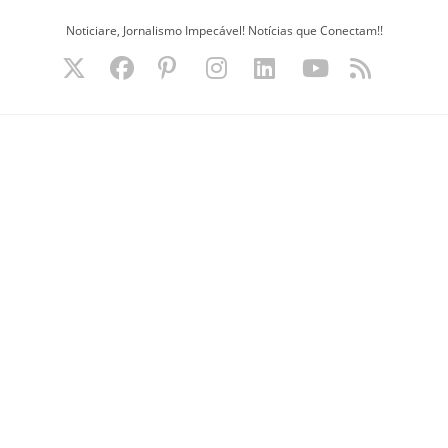
Ir
Noticiare, Jornalismo Impecável! Notícias que Conectam!!
para
o
conteúdo