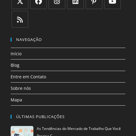
Abre
Abre
Abre
Abre
Abre
Abre
em
em
em
em
em
em
uma
uma
uma
uma
uma
uma
Abre
nova
nova
nova
nova
nova
nova
em
NAVEGAÇÃO
aba
aba
aba
aba
aba
aba
uma
Início
nova
aba
Blog
Entre em Contato
Sobre nós
Mapa
ÚLTIMAS PUBLICAÇÕES
As Tendências do Mercado de Trabalho Que Você
Precisa C…