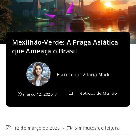
Mexilhão-Verde: A Praga Asiática
que Ameaça o Brasil
Escrito por
Vitoria Mark
Notícias do Mundo
março 12, 2025
Última
Tempo
12 de março de 2025
5 minutos de leitura
modificação
de