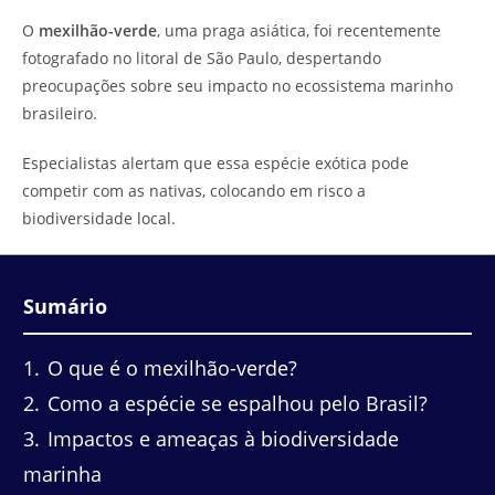
do
leitura:
O
mexilhão-verde
, uma praga asiática, foi recentemente
post:
fotografado no litoral de São Paulo, despertando
preocupações sobre seu impacto no ecossistema marinho
brasileiro.
Especialistas alertam que essa espécie exótica pode
competir com as nativas, colocando em risco a
biodiversidade local.
Sumário
1
O que é o mexilhão-verde?
2
Como a espécie se espalhou pelo Brasil?
3
Impactos e ameaças à biodiversidade
marinha