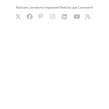
Ir
Noticiare, Jornalismo Impecável! Notícias que Conectam!!
para
o
conteúdo