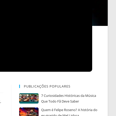
PUBLICAÇÕES POPULARES
7 Curiosidades Históricas da Música
,
Que Todo Fã Deve Saber
Quem é Felipe Roseno? A história do
ex-marido de Mel Lisboa