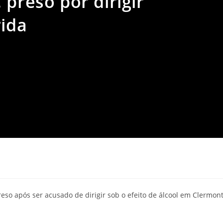
 preso por dirigir
rida
a
preso após ser acusado de dirigir sob o efeito de álcool em Clermont