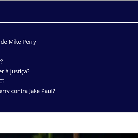
 de Mike Perry
y?
 à justiça?
C?
rry contra Jake Paul?