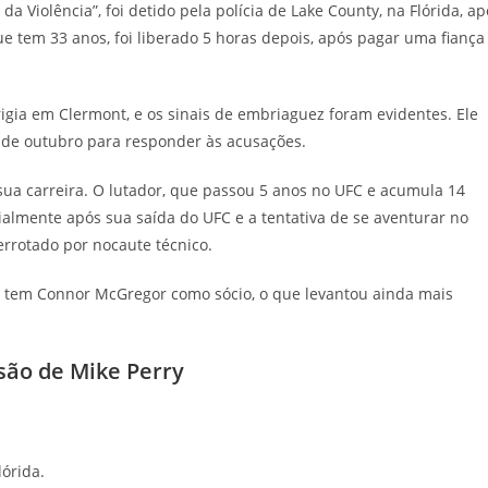
da Violência”, foi detido pela polícia de Lake County, na Flórida, ap
que tem 33 anos, foi liberado 5 horas depois, após pagar uma fiança
igia em Clermont, e os sinais de embriaguez foram evidentes. Ele
0 de outubro para responder às acusações.
sua carreira. O lutador, que passou 5 anos no UFC e acumula 14
ecialmente após sua saída do UFC e a tentativa de se aventurar no
errotado por nocaute técnico.
ue tem Connor McGregor como sócio, o que levantou ainda mais
são de Mike Perry
lórida.