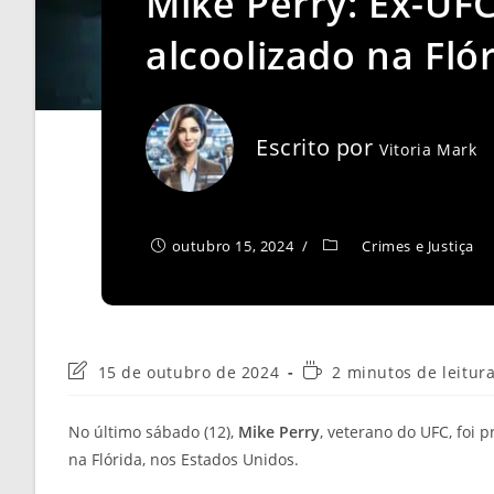
Mike Perry: Ex-UFC
alcoolizado na Fló
Escrito por
Vitoria Mark
outubro 15, 2024
Crimes e Justiça
Última
Tempo
15 de outubro de 2024
2 minutos de leitur
modificação
de
do
leitura:
No último sábado (12),
Mike Perry
, veterano do UFC, foi 
post:
na Flórida, nos Estados Unidos.