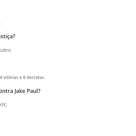
.
stiça?
tubro.
 vitórias e 8 derrotas.
ontra Jake Paul?
KFC.