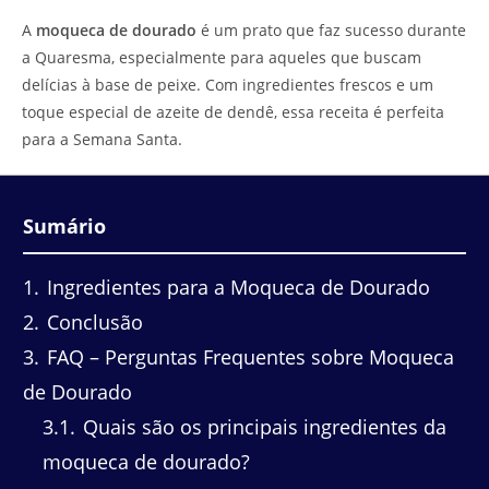
do
leitura:
A
moqueca de dourado
é um prato que faz sucesso durante
post:
a Quaresma, especialmente para aqueles que buscam
delícias à base de peixe. Com ingredientes frescos e um
toque especial de azeite de dendê, essa receita é perfeita
para a Semana Santa.
Sumário
1
Ingredientes para a Moqueca de Dourado
2
Conclusão
3
FAQ – Perguntas Frequentes sobre Moqueca
de Dourado
3.1
Quais são os principais ingredientes da
moqueca de dourado?