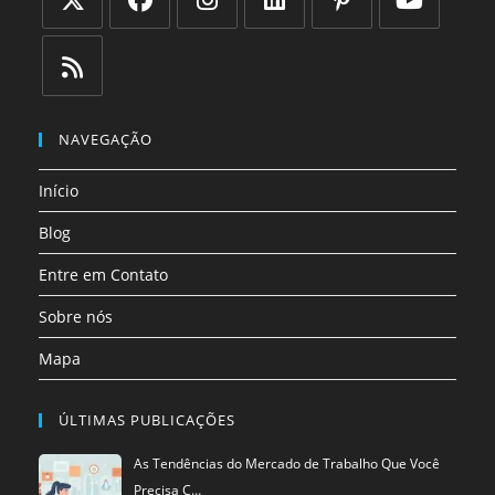
Abre
Abre
Abre
Abre
Abre
Abre
em
em
em
em
em
em
uma
uma
uma
uma
uma
uma
Abre
nova
nova
nova
nova
nova
nova
em
NAVEGAÇÃO
aba
aba
aba
aba
aba
aba
uma
Início
nova
aba
Blog
Entre em Contato
Sobre nós
Mapa
ÚLTIMAS PUBLICAÇÕES
As Tendências do Mercado de Trabalho Que Você
Precisa C…