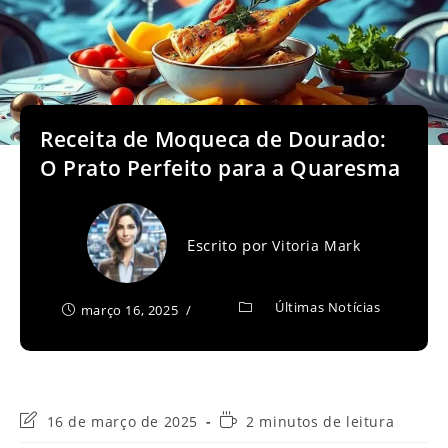
Receita de Moqueca de Dourado:
O Prato Perfeito para a Quaresma
Escrito por
Vitoria Mark
Últimas Notícias
março 16, 2025
Última
Tempo
16 de março de 2025
2 minutos de leitura
modificação
de