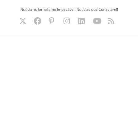
Ir
Noticiare, Jornalismo Impecável! Notícias que Conectam!!
para
o
conteúdo