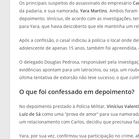
Os principais suspeitos do assassinato do empresário
Ca
da padaria, e sua namorada,
Yara Martins
. Ambos foram 
depoimento. Vinícius, de acordo com as investigações, t
para Yara, que havia descoberto que ele mantinha um re
Após a confissão, o casal indicou à polícia o local onde d
adolescente de apenas 15 anos, também foi apreendida, em
O delegado Douglas Pedrosa, responsável pela investigaç
evidências apontam para um latrocínio, ou seja, um roubo 
última tentativa de extorsão não teve sucesso, o que cul
O que foi confessado em depoimento?
No depoimento prestado à Polícia Militar,
Vinícius Valent
Luiz de Sá
como uma “prova de amor” para sua namorad
um relacionamento com Carlos, decidiu que precisava faze
Yara, por sua vez, confirmou sua participação no crime, a