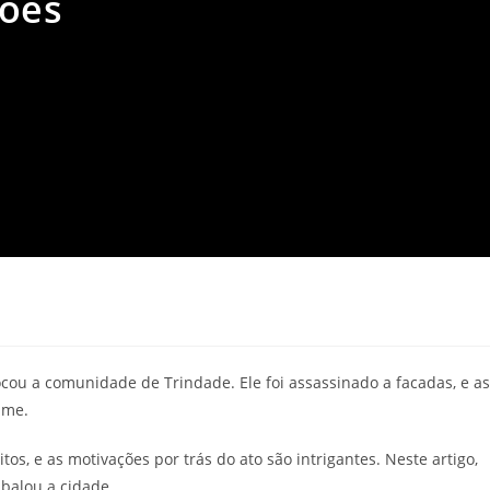
sões
ocou a comunidade de Trindade. Ele foi assassinado a facadas, e as
ime.
os, e as motivações por trás do ato são intrigantes. Neste artigo,
balou a cidade.