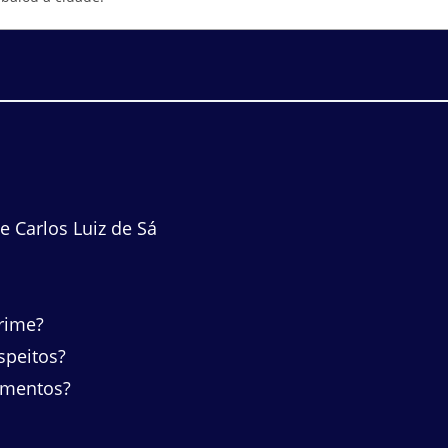
 Carlos Luiz de Sá
rime?
speitos?
imentos?