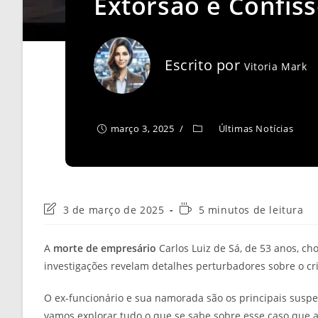
Extorsão e Confis
Escrito por
Vitoria Mark
março 3, 2025
Últimas Notícias
Última
Tempo
3 de março de 2025
5 minutos de leitura
modificação
de
do
leitura:
A
morte de empresário
Carlos Luiz de Sá, de 53 anos, ch
post:
investigações revelam detalhes perturbadores sobre o cr
O ex-funcionário e sua namorada são os principais suspeit
vamos explorar tudo o que se sabe sobre esse caso que a