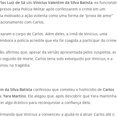
rlos Luiz de Sá
são
Vinícius Valentim da Silva Batista
, ex-funcionár
presos pela Polícia Militar após confessarem o crime em um
eria motivado a ação violenta como uma forma de “prova de amor”
lacionamento com Carlos.
eixaram o corpo de Carlos. Além deles, a irmã de Vinícius, uma
bora a polícia acredite que ela foi coagida a participar do crime
ão, afirmou que, apesar da versão apresentada pelos suspeitos, as
seguido de morte. Carlos teria sido extorquido por Vinícius, e a
minou na tragédia.
im da Silva Batista
confessou que cometeu o homicídio de
Carlos
a,
Yara Martins
. Ele alegou que, após descobrir que Yara mantinha
r algo drástico para reconquistar a confiança dela.
firmando que Vinícius a convenceu a ajudá-lo a atrair Carlos até o