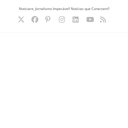
Ir
Noticiare, Jornalismo Impecável! Notícias que Conectam!!
para
o
conteúdo