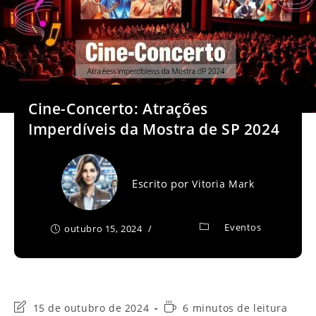
Cine-Concerto: Atrações
Imperdíveis da Mostra de SP 2024
Escrito por
Vitoria Mark
Eventos
outubro 15, 2024
Última
Tempo
15 de outubro de 2024
6 minutos de leitura