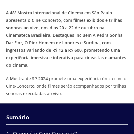
modificação
de
do
leitura:
A 48ª Mostra Internacional de Cinema em São Paulo
post:
apresenta o Cine-Concerto, com filmes exibidos e trilhas
sonoras ao vivo, nos dias 20 a 22 de outubro na
Cinemateca Brasileira. Destaques incluem A Pedra Sonha
Dar Flor, O Pior Homem de Londres e Surdina, com
ingressos variando de R$ 12 a R$ 600, prometendo uma
experiência imersiva e interativa para cineastas e amantes
do cinema.
A
Mostra de SP 2024
promete uma experiência única com o
Cine-Concerto, onde filmes serão acompanhados por trilhas
sonoras executadas ao vivo.
Sumário
1
O que é o Cine-Concerto?