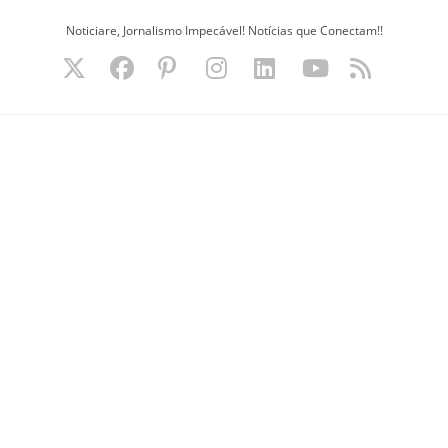
Ir
Noticiare, Jornalismo Impecável! Notícias que Conectam!!
para
o
conteúdo