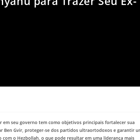
nyahu para Trazer Seu Ex-
r em seu governo tem como objetivos principais fortalecer sua
ar Ben Gvir, proteger-se dos partidos ultraortodoxos e garantir 
to com o Hezbollah, o que pode resultar em uma liderança mais