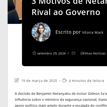
3 Motivos de Neta
Rival ao Governo
Escrito por
Vitoria Mark
setembro 29, 2024
Últimas Notícias
Última
Tempo
19 de março de 2025
4 minutos de leitura
modificação
de
do
leitura:
A decisão de Benjamin Netanyahu de incluir Gideon Sa’a
post:
influência sobre o ministro da segurança nacional, Itam
apoio político mais amplo durante a escalada do confli