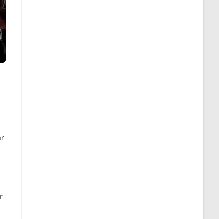
é
ar
r