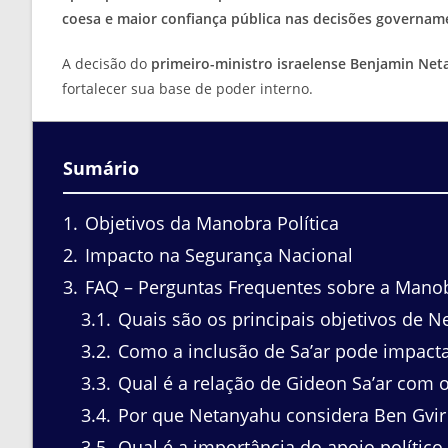
coesa e maior confiança pública nas decisões governam
A decisão do
primeiro-ministro israelense Benjamin Ne
fortalecer sua base de poder interno.
Sumário
1
Objetivos da Manobra Política
2
Impacto na Segurança Nacional
3
FAQ – Perguntas Frequentes sobre a Manob
3.1
Quais são os principais objetivos de N
3.2
Como a inclusão de Sa’ar pode impactar
3.3
Qual é a relação de Gideon Sa’ar com o
3.4
Por que Netanyahu considera Ben Gvir 
3.5
Qual é a importância do apoio político