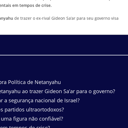
entais em tempos de crise.
tanyahu
de trazer o ex-rival Gideon Sa’ar para seu governo visa
ra Política de Netanyahu
etanyahu ao trazer Gideon Sa’ar para o governo?
 a segurança nacional de Israel?
s partidos ultraortodoxos?
uma figura não confiável?
 em tempos de crise?