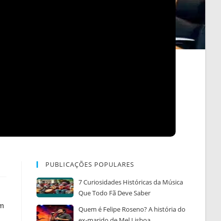
PUBLICAÇÕES POPULARES
7 Curiosidades Históricas da Música
Que Todo Fã Deve Saber
um
Quem é Felipe Roseno? A história do
ex-marido de Mel Lisboa