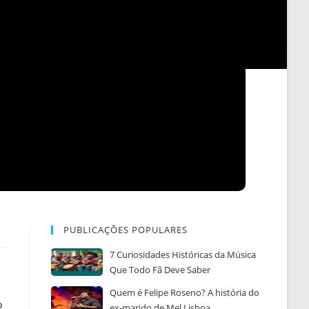
PUBLICAÇÕES POPULARES
7 Curiosidades Históricas da Música
Que Todo Fã Deve Saber
Quem é Felipe Roseno? A história do
o
ex-marido de Mel Lisboa