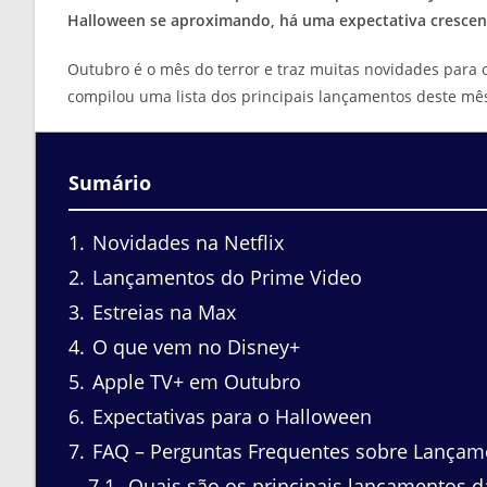
Halloween se aproximando, há uma expectativa crescente
Outubro é o mês do terror e traz muitas novidades para 
compilou uma lista dos principais lançamentos deste mê
Sumário
1
Novidades na Netflix
2
Lançamentos do Prime Video
3
Estreias na Max
4
O que vem no Disney+
5
Apple TV+ em Outubro
6
Expectativas para o Halloween
7
FAQ – Perguntas Frequentes sobre Lançam
7.1
Quais são os principais lançamentos d