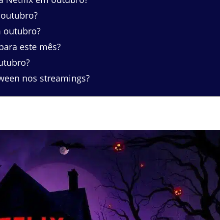
 outubro?
m outubro?
para este mês?
utubro?
oween nos streamings?