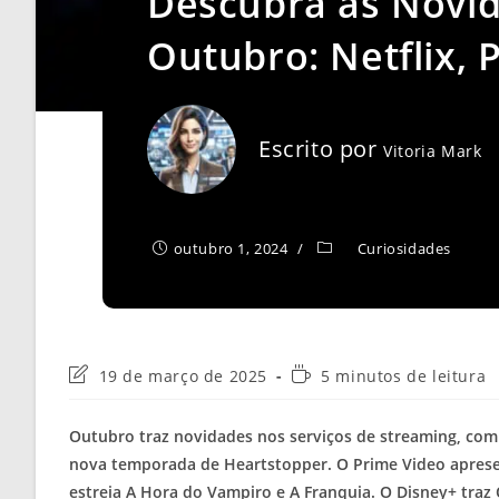
Descubra as Novi
Outubro: Netflix, 
Escrito por
Vitoria Mark
outubro 1, 2024
Curiosidades
Última
Tempo
19 de março de 2025
5 minutos de leitura
modificação
de
do
leitura:
Outubro traz novidades nos serviços de streaming, com
post:
nova temporada de Heartstopper. O Prime Video aprese
estreia A Hora do Vampiro e A Franquia. O Disney+ tra