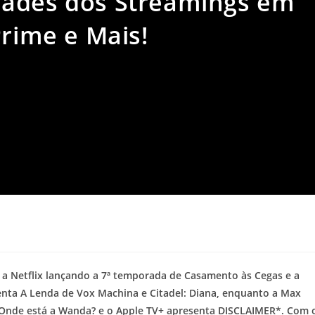
dades dos Streamings em
Prime e Mais!
 a Netflix lançando a 7ª temporada de Casamento às Cegas e a
nta A Lenda de Vox Machina e Citadel: Diana, enquanto a Max
z Onde está a Wanda? e o Apple TV+ apresenta DISCLAIMER*. Com 