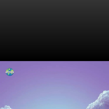
Mudanças Radicais no
Cenário Financeiro