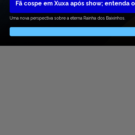
Fã cospe em Xuxa após show; entenda o
Uma nova perspectiva sobre a eterna Rainha dos Baixinhos.