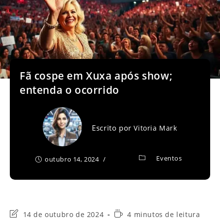
Fã cospe em Xuxa após show;
entenda o ocorrido
Escrito por
Vitoria Mark
Eventos
outubro 14, 2024
Última
Tempo
14 de outubro de 2024
4 minutos de leitura