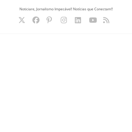
Ir
Noticiare, Jornalismo Impecável! Notícias que Conectam!!
para
o
conteúdo