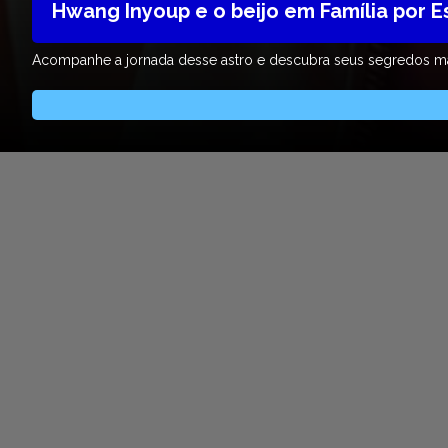
Hwang Inyoup e o beijo em Família por 
Acompanhe a jornada desse astro e descubra seus segredos m