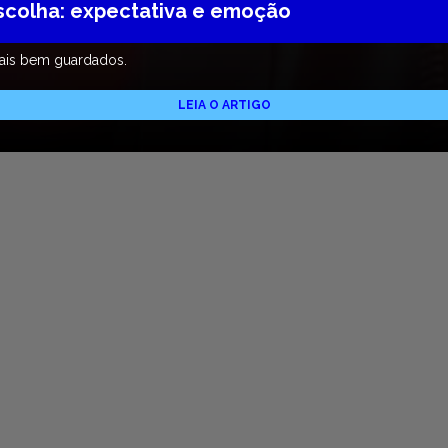
Escolha: expectativa e emoção
ais bem guardados.
LEIA O ARTIGO