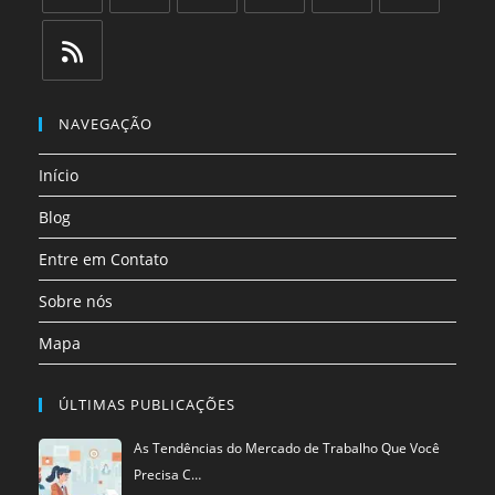
Abre
Abre
Abre
Abre
Abre
Abre
em
em
em
em
em
em
uma
uma
uma
uma
uma
uma
Abre
nova
nova
nova
nova
nova
nova
em
NAVEGAÇÃO
aba
aba
aba
aba
aba
aba
uma
Início
nova
aba
Blog
Entre em Contato
Sobre nós
Mapa
ÚLTIMAS PUBLICAÇÕES
As Tendências do Mercado de Trabalho Que Você
Precisa C…