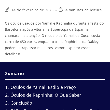
Última
Tempo
14 de fevereiro de 2025
4 minutos de leitura
modificação
de
do
leitura:
Os
óculos usados por Yamal e Raphinha
durante a festa do
post:
Barcelona após a vitória na Supercopa da Espanha
chamaram a atenção. O modelo de Yamal, da Gucci, custa
cerca de 450 euros, enquanto os de Raphinha, da Oakley,
podem ultrapassar mil euros. Vamos explorar esses
detalhes!
Sumário
1
Óculos de Yamal: Estilo e Preço
2
Óculos de Raphinha: O Que Saber
3
Conclusão