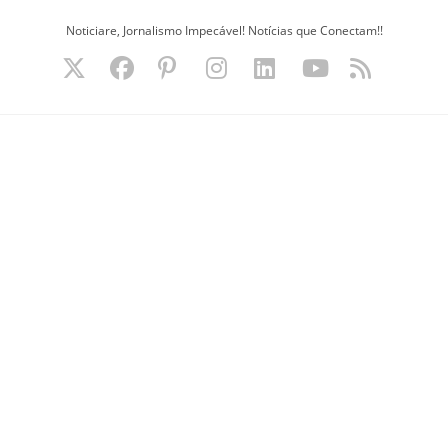
Ir
Noticiare, Jornalismo Impecável! Notícias que Conectam!!
para
o
conteúdo