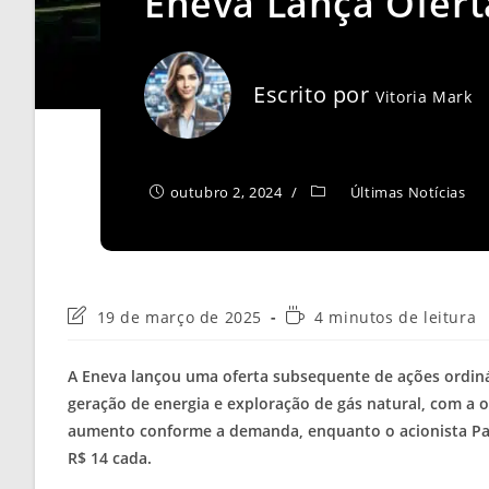
Eneva Lança Oferta
Escrito por
Vitoria Mark
outubro 2, 2024
Últimas Notícias
Última
Tempo
19 de março de 2025
4 minutos de leitura
modificação
de
do
leitura:
A Eneva lançou uma oferta subsequente de ações ordinár
post:
geração de energia e exploração de gás natural, com a of
aumento conforme a demanda, enquanto o acionista Par
R$ 14 cada.