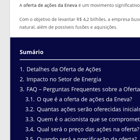
A
oferta de ações da Eneva
é um movimento significativo 
Com o objetivo de levantar R$ 4,2 bilhões, a empresa bus
natural, além de possíveis fusões e aquisições.
Sumário
1
Detalhes da Oferta de Ações
2
Impacto no Setor de Energia
3
FAQ – Perguntas Frequentes sobre a Ofert
3.1
O que é a oferta de ações da Eneva?
3.2
Quantas ações serão oferecidas inicia
3.3
Quem é o acionista que se compromet
3.4
Qual será o preço das ações na oferta?
3.5
Quando será a precificação da oferta?