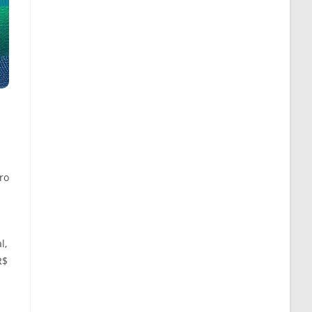
ro
l,
R$