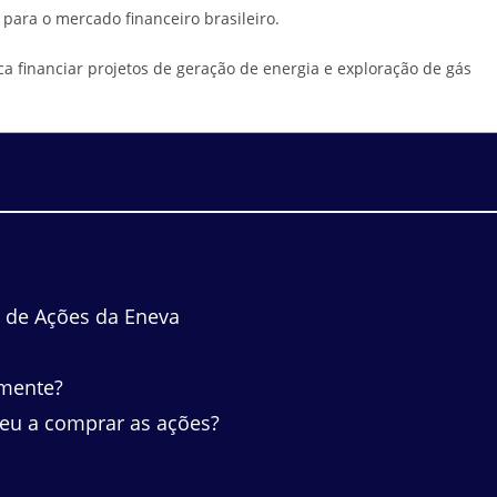
para o mercado financeiro brasileiro.
ca financiar projetos de geração de energia e exploração de gás
a de Ações da Eneva
lmente?
eu a comprar as ações?