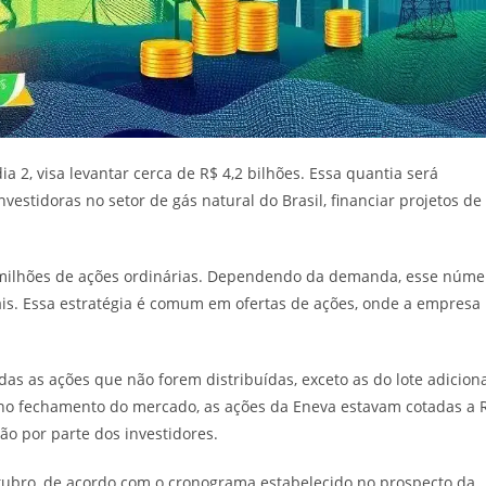
a 2, visa levantar cerca de R$ 4,2 bilhões. Essa quantia será
estidoras no setor de gás natural do Brasil, financiar projetos de
 milhões de ações ordinárias. Dependendo da demanda, esse núme
ais. Essa estratégia é comum em ofertas de ações, onde a empresa
as as ações que não forem distribuídas, exceto as do lote adiciona
, no fechamento do mercado, as ações da Eneva estavam cotadas a 
ão por parte dos investidores.
outubro, de acordo com o cronograma estabelecido no prospecto da