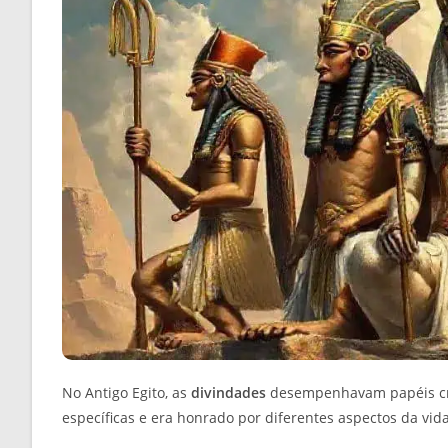
No Antigo Egito, as
divindades
desempenhavam papéis cruc
específicas e era honrado por diferentes aspectos da vid