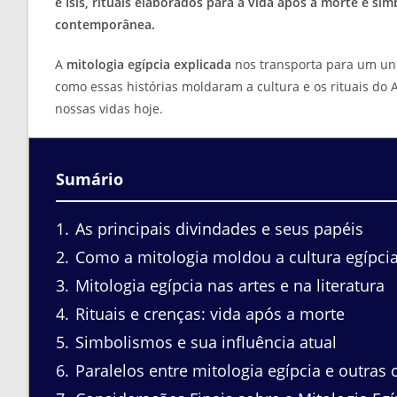
e Ísis, rituais elaborados para a vida após a morte e sím
contemporânea.
A
mitologia egípcia explicada
nos transporta para um uni
como essas histórias moldaram a cultura e os rituais do
nossas vidas hoje.
Sumário
1
As principais divindades e seus papéis
2
Como a mitologia moldou a cultura egípci
3
Mitologia egípcia nas artes e na literatura
4
Rituais e crenças: vida após a morte
5
Simbolismos e sua influência atual
6
Paralelos entre mitologia egípcia e outras 