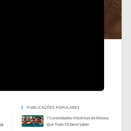
PUBLICAÇÕES POPULARES
7 Curiosidades Históricas da Música
Rá
Que Todo Fã Deve Saber