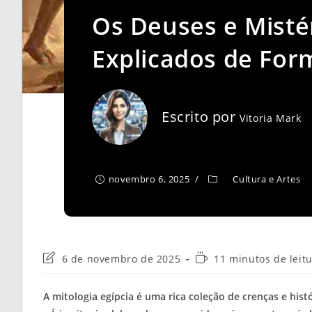
Os Deuses e Mistér
Explicados de For
Escrito por
Vitoria Mark
novembro 6, 2025
Cultura e Artes
Última
Tempo
6 de novembro de 2025
11 minutos de leit
modificação
de
do
leitura:
A mitologia egípcia é uma rica coleção de crenças e hi
post: