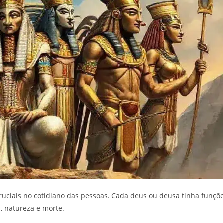
iais no cotidiano das pessoas. Cada deus ou deusa tinha funçõ
a, natureza e morte.