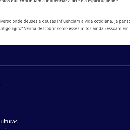
bolos que continuam a influenciar a arte e a espiritualidade
verso onde deuses e deusas influenciam a vida cotidiana. Já pens
 Antigo Egito? Venha descobrir como esses mitos ainda ressoam em
a
culturas