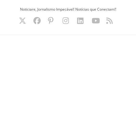
Ir
Noticiare, Jornalismo Impecável! Notícias que Conectam!!
para
o
conteúdo