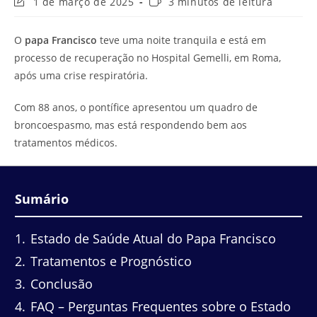
Última
Tempo
1 de março de 2025
3 minutos de leitura
modificação
de
do
leitura:
O
papa Francisco
teve uma noite tranquila e está em
post:
processo de recuperação no Hospital Gemelli, em Roma,
após uma crise respiratória.
Com 88 anos, o pontífice apresentou um quadro de
broncoespasmo, mas está respondendo bem aos
tratamentos médicos.
Sumário
1
Estado de Saúde Atual do Papa Francisco
2
Tratamentos e Prognóstico
3
Conclusão
4
FAQ – Perguntas Frequentes sobre o Estado