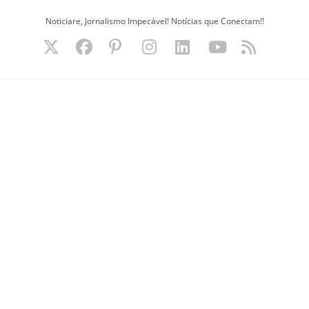
Ir
Noticiare, Jornalismo Impecável! Notícias que Conectam!!
para
o
conteúdo