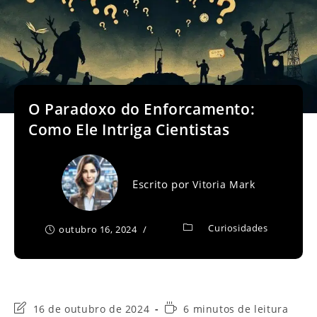
O Paradoxo do Enforcamento:
Como Ele Intriga Cientistas
Escrito por
Vitoria Mark
Curiosidades
outubro 16, 2024
Última
Tempo
16 de outubro de 2024
6 minutos de leitura