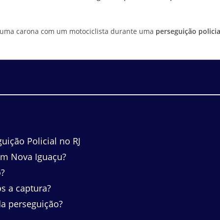
ndo uma carona com um motociclista durante uma
perseguição policia
ição Policial no RJ
em Nova Iguaçu?
o?
s a captura?
da perseguição?