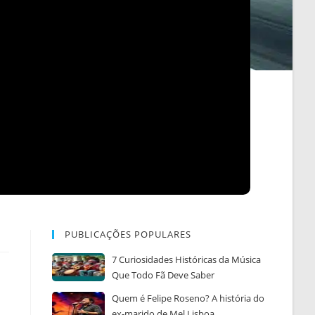
PUBLICAÇÕES POPULARES
7 Curiosidades Históricas da Música
Que Todo Fã Deve Saber
Quem é Felipe Roseno? A história do
ex-marido de Mel Lisboa