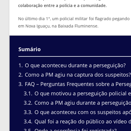
colaboração entre a polícia e a comunidade.
No último dia 1°, um policial militar foi flagrado pega
em Nova Iguaçu, na Baixada Fluminense.
Sumário
1
O que aconteceu durante a perseguição?
2
Como a PM agiu na captura dos suspeitos?
3
FAQ – Perguntas Frequentes sobre a Persegu
3.1
O que motivou a perseguição policial 
3.2
Como a PM agiu durante a perseguiçã
3.3
O que aconteceu com os suspeitos apó
3.4
Qual foi a reação do público ao vídeo 
3.5
Onde a ocorrência foi registrada?