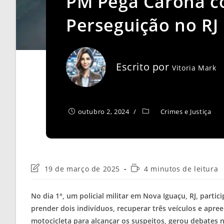
PM Pega Carona c
Perseguição no RJ
Escrito por
Vitoria Mark
outubro 2, 2024
Crimes e Justiça
Última
Tempo
19 de março de 2025
4 minutos de leitura
modificação
de
do
leitura:
No dia 1°, um policial militar em Nova Iguaçu, RJ, part
post:
prender dois indivíduos, recuperar três veículos e apre
motocicleta para alcançar os suspeitos, gerou debates n