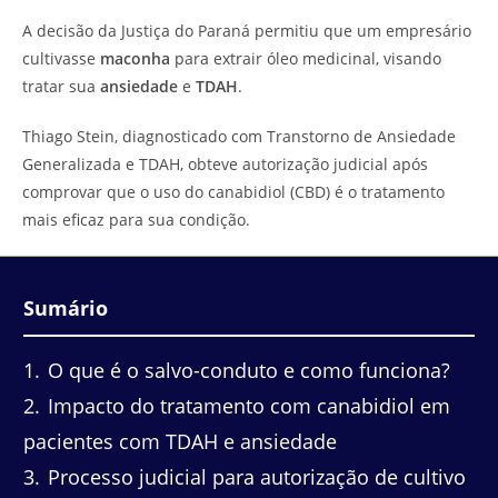
do
leitura:
A decisão da Justiça do Paraná permitiu que um empresário
post:
cultivasse
maconha
para extrair óleo medicinal, visando
tratar sua
ansiedade
e
TDAH
.
Thiago Stein, diagnosticado com Transtorno de Ansiedade
Generalizada e TDAH, obteve autorização judicial após
comprovar que o uso do canabidiol (CBD) é o tratamento
mais eficaz para sua condição.
Sumário
1
O que é o salvo-conduto e como funciona?
2
Impacto do tratamento com canabidiol em
pacientes com TDAH e ansiedade
3
Processo judicial para autorização de cultivo