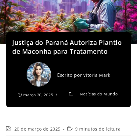
Justiça do Paraná Autoriza Plantio
de Maconha para Tratamento
Escrito por
Vitoria Mark
Notícias do Mundo
março 20, 2025
Última
Tempo
20 de março de 2025
9 minutos de leitura
modificação
de