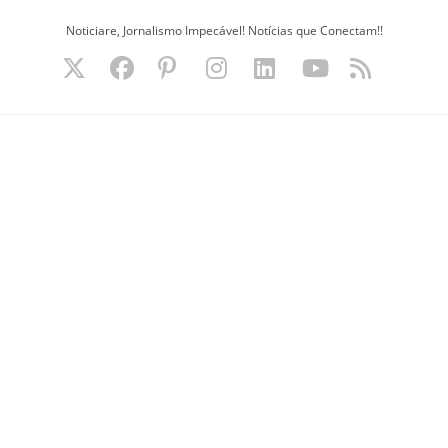
Ir
Noticiare, Jornalismo Impecável! Notícias que Conectam!!
para
o
conteúdo