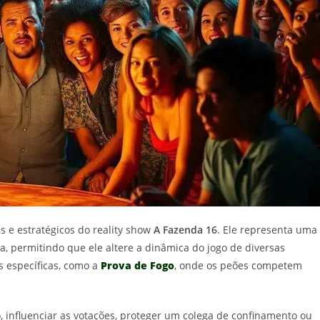
 e estratégicos do reality show
A Fazenda 16
. Ele representa uma
a, permitindo que ele altere a dinâmica do jogo de diversas
s específicas, como a
Prova de Fogo
, onde os peões competem
, influenciar as votações, proteger um colega de confinamento ou