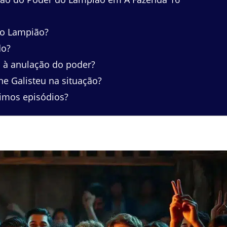
do Lampião?
do?
 à anulação do poder?
e Galisteu na situação?
ximos episódios?