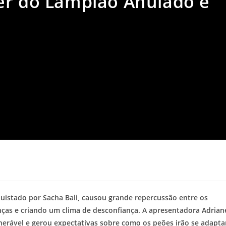
er do Lampião Anulado e
istado por Sacha Bali, causou grande repercussão entre os
anças e criando um clima de desconfiança. A apresentadora Adrian
lnerável e gerou expectativas sobre como os peões irão se adapta