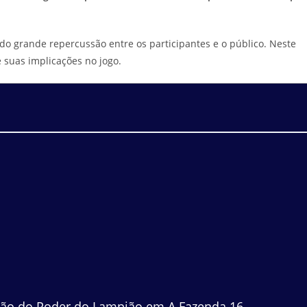
do grande repercussão entre os participantes e o público. Neste
 suas implicações no jogo.
u
ção do Poder do Lampião em A Fazenda 16