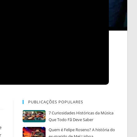
PUBLICAÇÕES POPULARES
7 Curiosidades Históricas da Música
Que Todo Fã Deve Saber
e
Quem é Felipe Roseno? A história do
r
ex-marido de Mel Lisboa