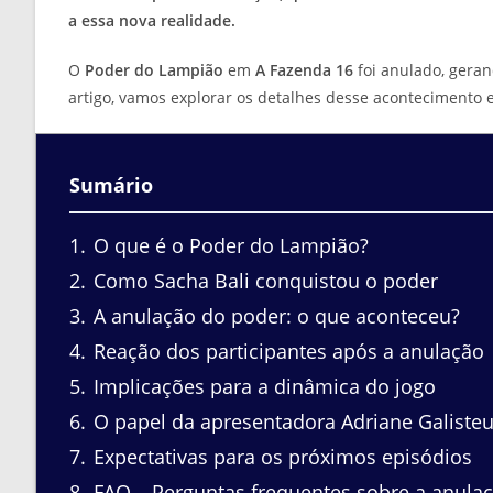
a essa nova realidade.
O
Poder do Lampião
em
A Fazenda 16
foi anulado, geran
artigo, vamos explorar os detalhes desse acontecimento e
Sumário
1
O que é o Poder do Lampião?
2
Como Sacha Bali conquistou o poder
3
A anulação do poder: o que aconteceu?
4
Reação dos participantes após a anulação
5
Implicações para a dinâmica do jogo
6
O papel da apresentadora Adriane Galiste
7
Expectativas para os próximos episódios
8
FAQ – Perguntas frequentes sobre a anula