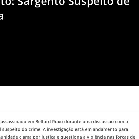
orto: Sargento Suspeito de
a
foi assassinado em Belford Roxo durante uma discussão com o
al suspeito do crime. A investigação está em andamento para
munidade clama por justiça e questiona a violência nas forças de