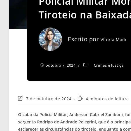
Policial Militar M
Tiroteio na Baixad
Escrito por
Vitoria Mark
outubro 7, 2024
Crimes e Justiça
Última
Tempo
7 de outubro de 2024
4 minutos de leitura
modificação
de
do
leitura:
O cabo da Polícia Militar, Anderson Gabriel Zaniboni, 
post:
sargento Rodrigo de Andrade Pelegrini, que é o princip
esclarecer as circunstâncias do tiroteio, enquanto a co