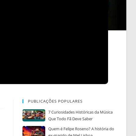
PUBLICAÇÕES POPULARES
7 Curiosidades Históricas da Música
Que Todo Fã Deve Saber
Quem é Felipe Roseno? A história do
ex-marido de Mel Lisboa