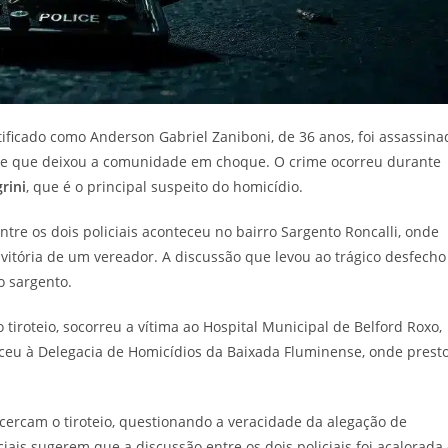
ntificado como Anderson Gabriel Zaniboni, de 36 anos, foi assassina
te que deixou a comunidade em choque. O crime ocorreu durante
rini
, que é o principal suspeito do homicídio.
entre os dois policiais aconteceu no bairro Sargento Roncalli, onde
itória de um vereador. A discussão que levou ao trágico desfecho
o sargento.
 tiroteio, socorreu a vítima ao Hospital Municipal de Belford Roxo,
ceu à Delegacia de Homicídios da Baixada Fluminense, onde prest
 cercam o tiroteio, questionando a veracidade da alegação de
ais sugerem que a discussão entre os dois policiais foi acalorada