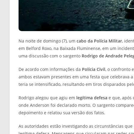
Na noite de domingo (7), um
cabo da Polícia Militar
, ide
em Belford Roxo, na Baixada Fluminense, em um inciden
uma discussão com o sargento
Rodrigo de Andrade Peleg
De acordo com informações da
Polícia Civil
, o confronto 
ambos estavam presentes em uma festa que celebrava a v
teria se intensificado, resultando em tiros disparados pel
Rodrigo alegou que agiu em
legítima defesa
e que, após o
onde Anderson foi declarado morto. O sargento compare
depoimento e relatou sua versão dos fatos.
As autoridades estão investigando as circunstâncias que
legítima defesa. Mensagens que circularam nas redes soci