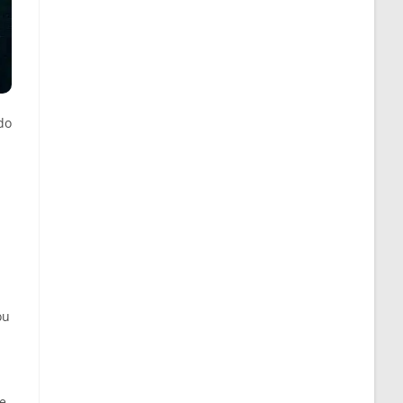
do
ou
 e