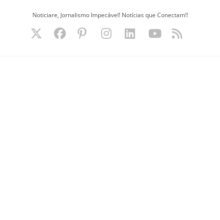
Ir
Noticiare, Jornalismo Impecável! Notícias que Conectam!!
para
o
conteúdo