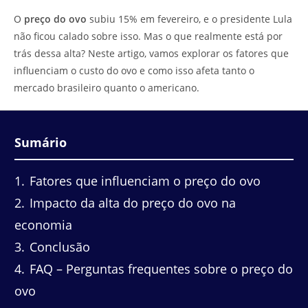
do
leitura:
O
preço do ovo
subiu 15% em fevereiro, e o presidente Lula
post:
não ficou calado sobre isso. Mas o que realmente está por
trás dessa alta? Neste artigo, vamos explorar os fatores que
influenciam o custo do ovo e como isso afeta tanto o
mercado brasileiro quanto o americano.
Sumário
1
Fatores que influenciam o preço do ovo
2
Impacto da alta do preço do ovo na
economia
3
Conclusão
4
FAQ – Perguntas frequentes sobre o preço do
ovo