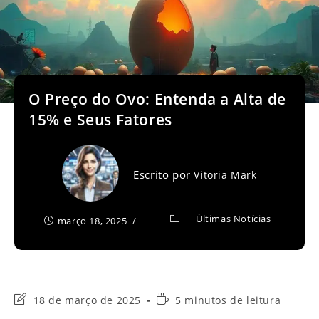
O Preço do Ovo: Entenda a Alta de
15% e Seus Fatores
Escrito por
Vitoria Mark
Últimas Notícias
março 18, 2025
Última
Tempo
18 de março de 2025
5 minutos de leitura
modificação
de