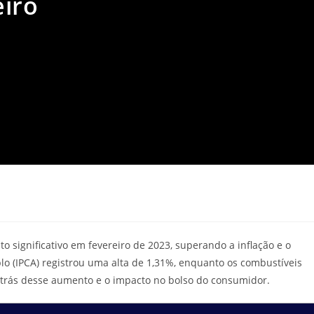
eiro
 significativo em fevereiro de 2023, superando a inflação e o
o (IPCA) registrou uma alta de 1,31%, enquanto os combustíveis
trás desse aumento e o impacto no bolso do consumidor.