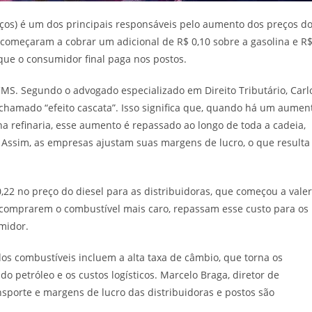
ços) é um dos principais responsáveis pelo aumento dos preços d
s começaram a cobrar um adicional de R$ 0,10 sobre a gasolina e R
que o consumidor final paga nos postos.
MS. Segundo o advogado especializado em Direito Tributário, Carl
 chamado “efeito cascata”. Isso significa que, quando há um aumen
a refinaria, esse aumento é repassado ao longo de toda a cadeia,
Assim, as empresas ajustam suas margens de lucro, o que resulta
2 no preço do diesel para as distribuidoras, que começou a valer
o comprarem o combustível mais caro, repassam esse custo para os
midor.
os combustíveis incluem a alta taxa de câmbio, que torna os
o petróleo e os custos logísticos. Marcelo Braga, diretor de
sporte e margens de lucro das distribuidoras e postos são
.