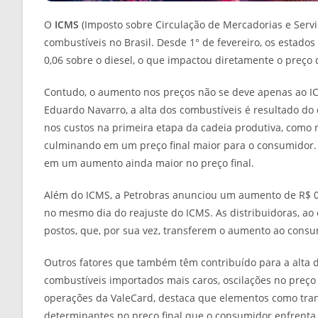
O
ICMS
(Imposto sobre Circulação de Mercadorias e Servi
combustíveis no Brasil. Desde 1° de fevereiro, os estado
0,06 sobre o diesel, o que impactou diretamente o preço 
Contudo, o aumento nos preços não se deve apenas ao IC
Eduardo Navarro, a alta dos combustíveis é resultado do
nos custos na primeira etapa da cadeia produtiva, como n
culminando em um preço final maior para o consumidor. 
em um aumento ainda maior no preço final.
Além do ICMS, a Petrobras anunciou um aumento de R$ 0,2
no mesmo dia do reajuste do ICMS. As distribuidoras, a
postos, que, por sua vez, transferem o aumento ao consu
Outros fatores que também têm contribuído para a alta d
combustíveis importados mais caros, oscilações no preço d
operações da ValeCard, destaca que elementos como tran
determinantes no preço final que o consumidor enfrenta