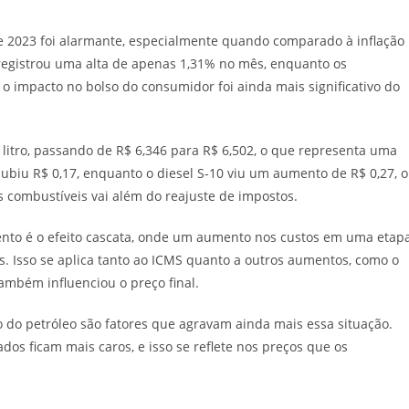
e 2023 foi alarmante, especialmente quando comparado à inflação
, registrou uma alta de apenas 1,31% no mês, enquanto os
o impacto no bolso do consumidor foi ainda mais significativo do
 litro, passando de R$ 6,346 para R$ 6,502, o que representa uma
subiu R$ 0,17, enquanto o diesel S-10 viu um aumento de R$ 0,27, 
 combustíveis vai além do reajuste de impostos.
ento é o efeito cascata, onde um aumento nos custos em uma etap
s. Isso se aplica tanto ao ICMS quanto a outros aumentos, como o
ambém influenciou o preço final.
ço do petróleo são fatores que agravam ainda mais essa situação.
dos ficam mais caros, e isso se reflete nos preços que os