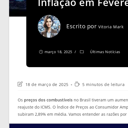
Inflação em Fever
Escrito por
Vitoria Mark
março 18, 2025
Últimas Notícias
Última
Tempo
18 de março de 2025
5 minutos de leitura
modificação
de
do
leitura:
Os
preços dos combustíveis
no Brasil tiveram um aumento
post:
reajuste do ICMS. O Índice de Preços ao Consumidor Ampl
subiram 2,89% em média. Vamos entender as razões por 