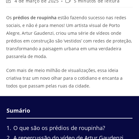
Última
Tempo
4 de março de 2025
5 minutos de leitura
modificação
de
do
leitura:
Os
prédios de roupinha
estão fazendo sucesso nas redes
post:
sociais, e não é para menos! Um artista visual de Porto
Alegre, Artur Gaudenzi, criou uma série de vídeos onde
prédios em construção são ‘vestidos’ com redes de proteção,
transformando a paisagem urbana em uma verdadeira
passarela de moda.
Com mais de meio milhão de visualizações, essa ideia
criativa traz um novo olhar para o cotidiano e encanta a
todos que passam pelas ruas da cidade.
Sumário
1
O que são os prédios de roupinha?
2
A repercussão do vídeo de Artur Gaudenzi