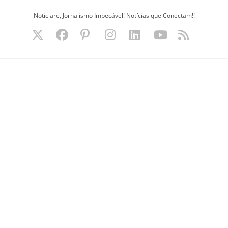
Ir
Noticiare, Jornalismo Impecável! Notícias que Conectam!!
para
o
conteúdo