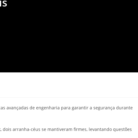
is
cas avançadas de engenharia para garantir a segurança durante
 dois arranha-céus se mantiveram firmes, levantando questões