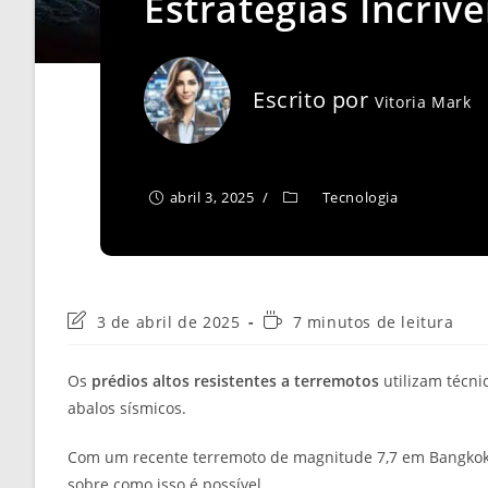
Estratégias Incríve
Escrito por
Vitoria Mark
abril 3, 2025
Tecnologia
Última
Tempo
3 de abril de 2025
7 minutos de leitura
modificação
de
do
leitura:
Os
prédios altos resistentes a terremotos
utilizam técni
post:
abalos sísmicos.
Com um recente terremoto de magnitude 7,7 em Bangkok,
sobre como isso é possível.