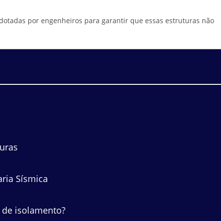
 adotadas por engenheiros para garantir que essas estruturas não
turas
ria Sísmica
 de isolamento?