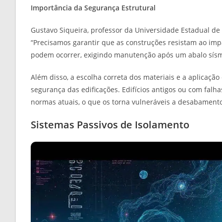
Importância da Segurança Estrutural
Gustavo Siqueira, professor da Universidade Estadual de
“Precisamos garantir que as construções resistam ao im
podem ocorrer, exigindo manutenção após um abalo sísmi
Além disso, a escolha correta dos materiais e a aplicaçã
segurança das edificações. Edifícios antigos ou com fal
normas atuais, o que os torna vulneráveis a desabament
Sistemas Passivos de Isolamento