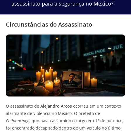
assassinato para a segurança no México?
Circunstâncias do Assassinato
O assassinato de
Alejandro Arcos
ocorreu em um contexto
alarmante de violência no México. O prefeito de
Chilpancingo
, que havia assumido o cargo em 1° de outubro,
foi encontrado decapitado dentro de um veículo no último