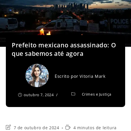
Prefeito mexicano assassinado: O
que sabemos até agora
Escrito por
Vitoria Mark
Crimes e Justiça
outubro 7, 2024
Última
Tempo
7 de outubro de 2024
4 minutos de leitura