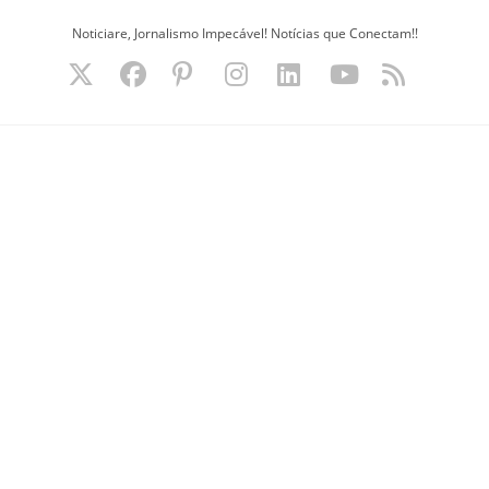
Ir
Noticiare, Jornalismo Impecável! Notícias que Conectam!!
para
o
conteúdo