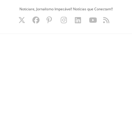
Ir
Noticiare, Jornalismo Impecável! Notícias que Conectam!!
para
o
conteúdo