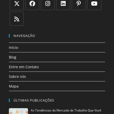
Abre
Abre
Abre
Abre
Abre
Abre
em
em
em
em
em
em
uma
uma
uma
uma
uma
uma
Abre
nova
nova
nova
nova
nova
nova
em
NAVEGAÇÃO
aba
aba
aba
aba
aba
aba
uma
Início
nova
aba
Blog
Entre em Contato
Sobre nós
Mapa
ÚLTIMAS PUBLICAÇÕES
As Tendências do Mercado de Trabalho Que Você