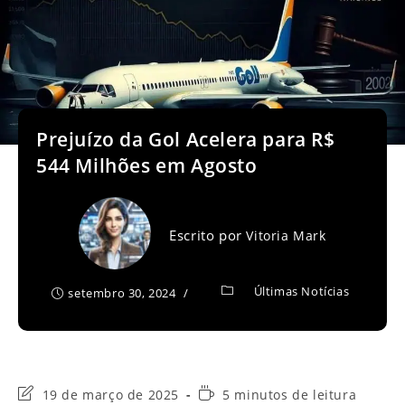
Prejuízo da Gol Acelera para R$
544 Milhões em Agosto
Escrito por
Vitoria Mark
Últimas Notícias
setembro 30, 2024
Última
Tempo
19 de março de 2025
5 minutos de leitura