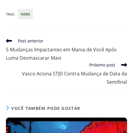
TAGS
:
NEWS
Leia
Post anterior
mais
5 Mudanças Impactantes em Mania de Você Após
artigos
Luma Desmascarar Mavi
Próximo post
Vasco Aciona STJD Contra Mudança de Data da
Semifinal
VOCÊ TAMBÉM PODE GOSTAR