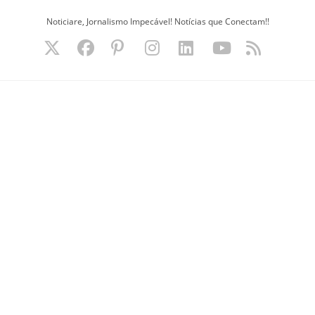
Ir
Noticiare, Jornalismo Impecável! Notícias que Conectam!!
para
o
conteúdo