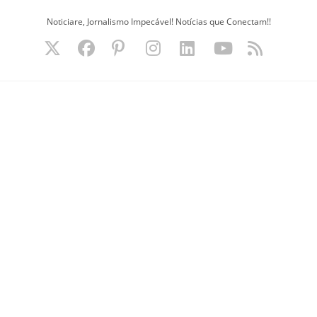
Ir
Noticiare, Jornalismo Impecável! Notícias que Conectam!!
para
o
conteúdo