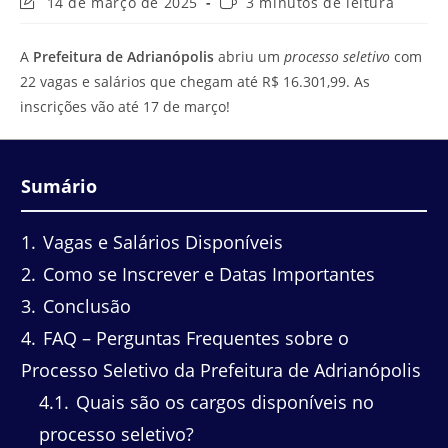
Última
Tempo
14 de março de 2025
3 minutos de leitura
modificação
de
do
leitura:
A
Prefeitura de Adrianópolis
abriu um
processo seletivo
com
post:
22 vagas e salários que chegam até R$ 16.301,99. As
inscrições vão até 17 de março!
Sumário
1
Vagas e Salários Disponíveis
2
Como se Inscrever e Datas Importantes
3
Conclusão
4
FAQ – Perguntas Frequentes sobre o
Processo Seletivo da Prefeitura de Adrianópolis
4.1
Quais são os cargos disponíveis no
processo seletivo?