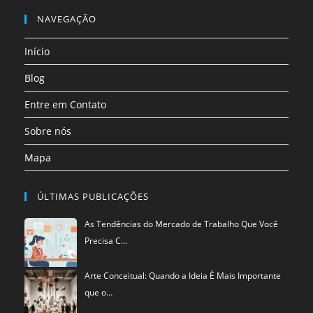
nova
nova
nova
nova
nova
nova
em
NAVEGAÇÃO
aba
aba
aba
aba
aba
aba
uma
Início
nova
aba
Blog
Entre em Contato
Sobre nós
Mapa
ÚLTIMAS PUBLICAÇÕES
As Tendências do Mercado de Trabalho Que Você
Precisa C…
Arte Conceitual: Quando a Ideia É Mais Importante
que o…