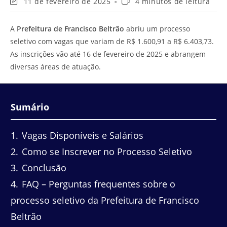
Última
Tempo
11 de fevereiro de 2025
4 minutos de leitura
modificação
de
do
leitura:
A
Prefeitura de Francisco Beltrão
abriu um processo
post:
seletivo com vagas que variam de R$ 1.600,91 a R$ 6.403,73.
As inscrições vão até 16 de fevereiro de 2025 e abrangem
diversas áreas de atuação.
Sumário
1
Vagas Disponíveis e Salários
2
Como se Inscrever no Processo Seletivo
3
Conclusão
4
FAQ – Perguntas frequentes sobre o
processo seletivo da Prefeitura de Francisco
Beltrão