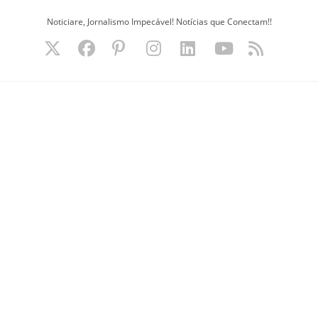
Ir
Noticiare, Jornalismo Impecável! Notícias que Conectam!!
para
o
conteúdo