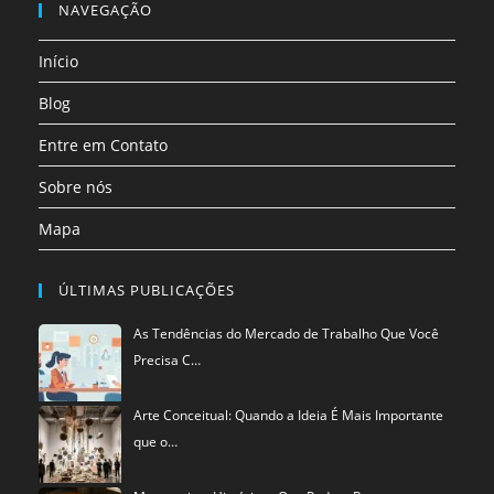
em
NAVEGAÇÃO
aba
aba
aba
aba
aba
aba
uma
Início
nova
aba
Blog
Entre em Contato
Sobre nós
Mapa
ÚLTIMAS PUBLICAÇÕES
As Tendências do Mercado de Trabalho Que Você
Precisa C…
Arte Conceitual: Quando a Ideia É Mais Importante
que o…