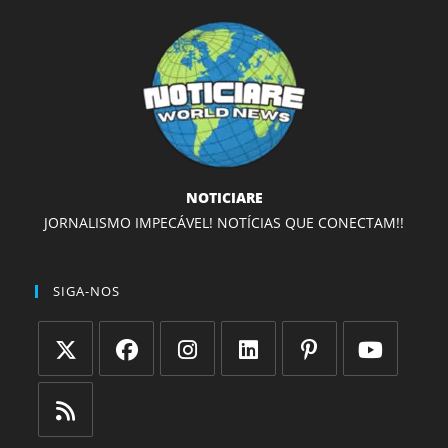
NOTICIARE
JORNALISMO IMPECÁVEL! NOTÍCIAS QUE CONECTAM!!
SIGA-NOS
Abre
Abre
Abre
Abre
Abre
Abre
em
em
em
em
em
em
uma
uma
uma
uma
uma
uma