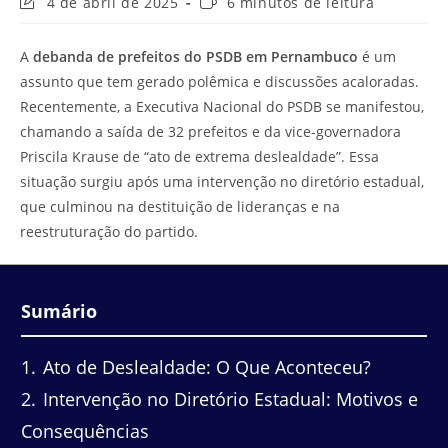
Última
Tempo
4 de abril de 2025
6 minutos de leitura
modificação
de
do
leitura:
A
debanda de prefeitos do PSDB em Pernambuco
é um
post:
assunto que tem gerado polêmica e discussões acaloradas.
Recentemente, a Executiva Nacional do PSDB se manifestou,
chamando a saída de 32 prefeitos e da vice-governadora
Priscila Krause de “ato de extrema deslealdade”. Essa
situação surgiu após uma intervenção no diretório estadual,
que culminou na destituição de lideranças e na
reestruturação do partido.
Sumário
1
Ato de Deslealdade: O Que Aconteceu?
2
Intervenção no Diretório Estadual: Motivos e
Consequências