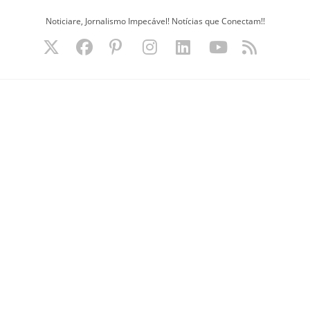
Ir
Noticiare, Jornalismo Impecável! Notícias que Conectam!!
para
o
conteúdo