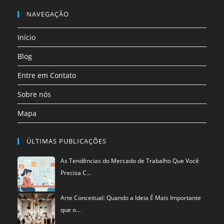
Abre
nova
nova
nova
nova
nova
nova
em
NAVEGAÇÃO
aba
aba
aba
aba
aba
aba
uma
Início
nova
aba
Blog
Entre em Contato
Sobre nós
Mapa
ÚLTIMAS PUBLICAÇÕES
As Tendências do Mercado de Trabalho Que Você
Precisa C…
Arte Conceitual: Quando a Ideia É Mais Importante
que o…