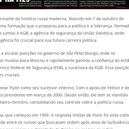
cinante da história russa moderna. Nascido em 7 de outubro de
 uma formação que o preparou para a política e a liderança. Forma
se juntou à KGB, a agência de segurança da União Soviética, onde
gência foi crucial para sua futura carreira política.
a escalar posições no governo de São Petersburgo, onde se
e se mudou para Moscou e rapidamente ganhou a confiança do ent
rviço Federal de Segurança (FSB), a sucessora da KGB. Essa posiçã
s cruciais.
ear Putin como seu sucessor interino. Com o apoio de Yeltsin e d
leito presidente em março de 2000. Desde então, ele tem se mantido
eiro-ministro, consolidando seu controle sobre a política russa.
, que começou em 1999. A resposta militar de Putin foi vista com
de entre os russos que buscavam ordem após anos de turbulência