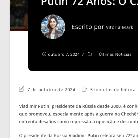
Putin 72 Anos: O 
Escrito por
Vitoria Mark
outubro 7, 2024
Últimas Notícias
Última
Tempo
7 de outubro de 2024
5 minutos de leitura
modificação
de
do
leitura:
Vladimir Putin, presidente da Rússia desde 2000, é conh
post:
que promoveu, especialmente após a guerra na Chechêni
enfrenta desafios como repressão à oposição e descont
O presidente da Rússia
Vladimir Putin
celebra seu 72º an