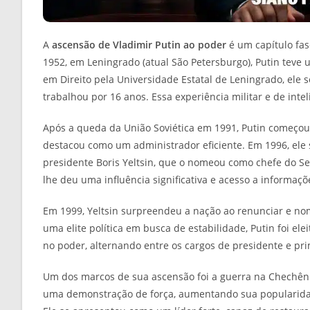
A
ascensão de Vladimir Putin ao poder
é um capítulo fas
1952, em Leningrado (atual São Petersburgo), Putin teve
em Direito pela Universidade Estatal de Leningrado, ele 
trabalhou por 16 anos. Essa experiência militar e de inteli
Após a queda da União Soviética em 1991, Putin começou 
destacou como um administrador eficiente. Em 1996, el
presidente Boris Yeltsin, que o nomeou como chefe do Se
lhe deu uma influência significativa e acesso a informaçõe
Em 1999, Yeltsin surpreendeu a nação ao renunciar e nom
uma elite política em busca de estabilidade, Putin foi e
no poder, alternando entre os cargos de presidente e prim
Um dos marcos de sua ascensão foi a guerra na Chechênia
uma demonstração de força, aumentando sua popularida