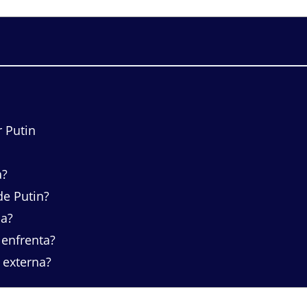
 Putin
a?
de Putin?
ca?
 enfrenta?
 externa?