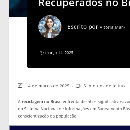
Recuperados no Br
Escrito por
Vitoria Mark
março 14, 2025
Última
Tempo
14 de março de 2025
5 minutos de leitura
modificação
de
do
leitura:
A
reciclagem no Brasil
enfrenta desafios significativos, 
post:
do Sistema Nacional de Informações em Saneamento Básic
conscientização da população.