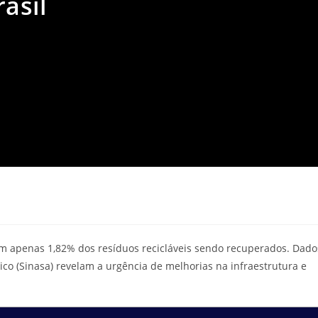
asil
com apenas 1,82% dos resíduos recicláveis sendo recuperados. Dado
o (Sinasa) revelam a urgência de melhorias na infraestrutura e