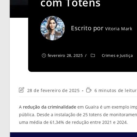
com Totens
Escrito por
Vitoria Mark
fevereiro 28, 2025
Crimes e Justiça
Última
Tempo
28 de fevereiro de 2025
6 minutos de leitu
modificação
de
do
leitura:
A
redução da criminalidade
em Guaíra é um exemplo impr
post:
pública. Desde a instalação de 25 totens de monitorament
uma média de 61,34% de redução entre 2021 e 2024.