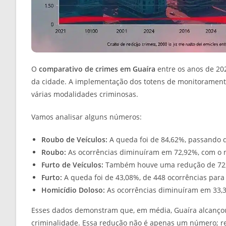
O
comparativo de crimes em Guaíra
entre os anos de 20
da cidade. A implementação dos totens de monitoramento 
várias modalidades criminosas.
Vamos analisar alguns números:
Roubo de Veículos:
A queda foi de 84,62%, passando 
Roubo:
As ocorrências diminuíram em 72,92%, com o n
Furto de Veículos:
Também houve uma redução de 72,73
Furto:
A queda foi de 43,08%, de 448 ocorrências para
Homicídio Doloso:
As ocorrências diminuíram em 33,3
Esses dados demonstram que, em média, Guaíra alcanç
criminalidade. Essa redução não é apenas um número; r