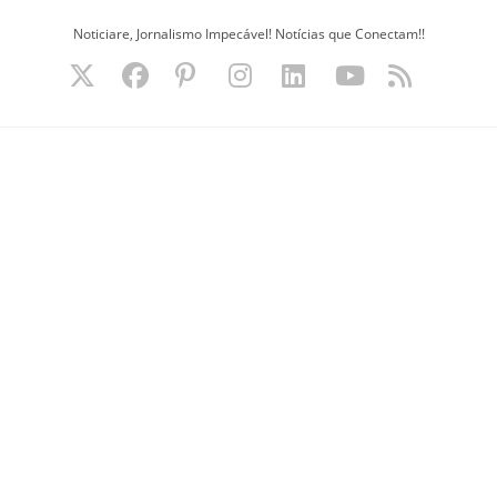
Ir
Noticiare, Jornalismo Impecável! Notícias que Conectam!!
para
o
conteúdo