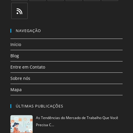
Abre
Abre
Abre
Abre
Abre
Abre
em
em
em
em
em
em
uma
uma
uma
uma
uma
uma
Abre
nova
nova
nova
nova
nova
nova
em
NAVEGAÇÃO
aba
aba
aba
aba
aba
aba
uma
Início
nova
aba
Blog
Entre em Contato
Sobre nós
Mapa
ÚLTIMAS PUBLICAÇÕES
As Tendências do Mercado de Trabalho Que Você
Precisa C…