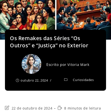
Os Remakes das Séries “Os
Outros” e “Justiça” no Exterior
Escrito por
Vitoria Mark
Curiosidades
outubro 22, 2024
Última
Tempo
22 de outubro de 2024
8 minutos de leitura