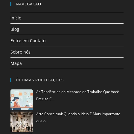
em
NAVEGAÇÃO
aba
aba
aba
aba
aba
aba
uma
Início
nova
aba
Blog
Entre em Contato
Sobre nós
Mapa
ÚLTIMAS PUBLICAÇÕES
As Tendências do Mercado de Trabalho Que Você
Precisa C…
Arte Conceitual: Quando a Ideia É Mais Importante
que o…