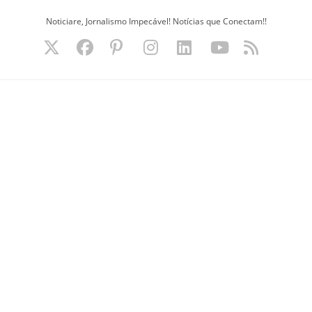
Ir
Noticiare, Jornalismo Impecável! Notícias que Conectam!!
para
o
conteúdo