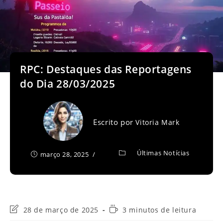
RPC: Destaques das Reportagens
do Dia 28/03/2025
Escrito por
Vitoria Mark
Últimas Notícias
março 28, 2025
Última
Tempo
28 de março de 2025
3 minutos de leitura
modificação
de