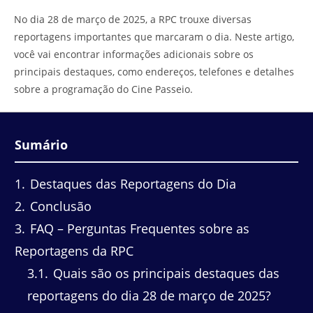
do
leitura:
No dia 28 de março de 2025, a RPC trouxe diversas
post:
reportagens importantes que marcaram o dia. Neste artigo,
você vai encontrar informações adicionais sobre os
principais destaques, como endereços, telefones e detalhes
sobre a programação do Cine Passeio.
Sumário
1
Destaques das Reportagens do Dia
2
Conclusão
3
FAQ – Perguntas Frequentes sobre as
Reportagens da RPC
3.1
Quais são os principais destaques das
reportagens do dia 28 de março de 2025?