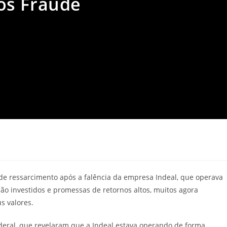
ós Fraude
e ressarcimento após a falência da empresa Indeal, que operava
ão investidos e promessas de retornos altos, muitos agora
s valores.
ederal, que revelaram que a Indeal estava operando de forma