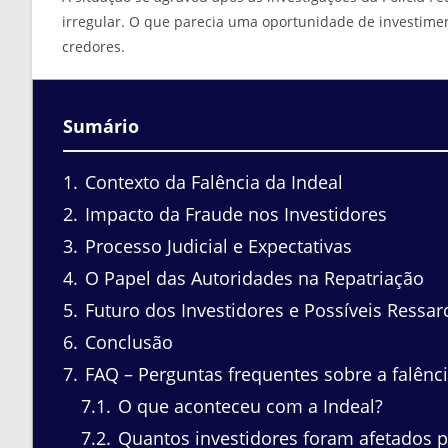
irregular. O que parecia uma oportunidade de investime
credores.
Sumário
1
Contexto da Falência da Indeal
2
Impacto da Fraude nos Investidores
3
Processo Judicial e Expectativas
4
O Papel das Autoridades na Repatriação
5
Futuro dos Investidores e Possíveis Ressa
6
Conclusão
7
FAQ – Perguntas frequentes sobre a falênci
7.1
O que aconteceu com a Indeal?
7.2
Quantos investidores foram afetados p