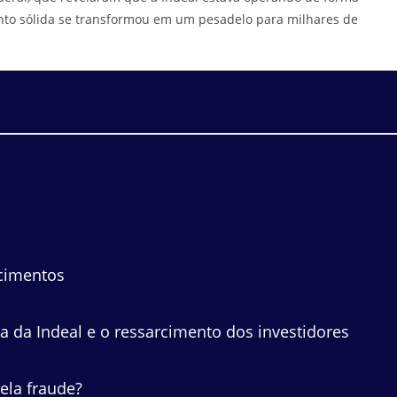
nto sólida se transformou em um pesadelo para milhares de
rcimentos
a da Indeal e o ressarcimento dos investidores
ela fraude?