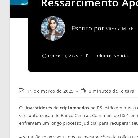
Ressarcimento Ap
Escrito por
Vitoria Mark
março 11, 2025
Últimas Notícias
Última
Tempo
11 de março de 2025
8 minutos de leitura
modificação
de
do
leitura:
Os
investidores de criptomoedas no RS
estão em busca d
post:
sem autorização do Banco Central. Com mais de R$ 1 bilh
enfrentam um longo processo judicial para recuperar seu
A situação se agravou após as investigações da Polícia F