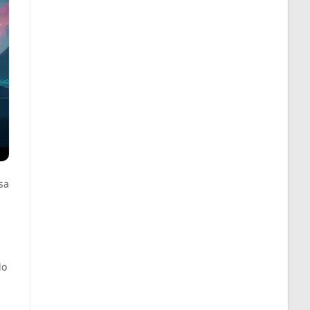
sa
do