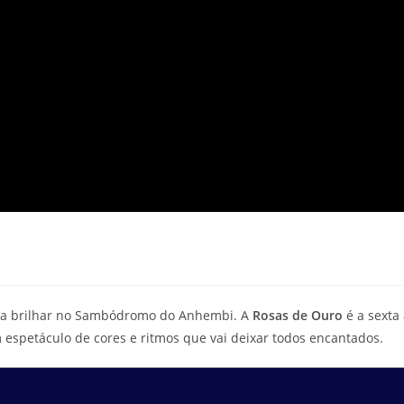
ara brilhar no Sambódromo do Anhembi. A
Rosas de Ouro
é a sexta
 espetáculo de cores e ritmos que vai deixar todos encantados.