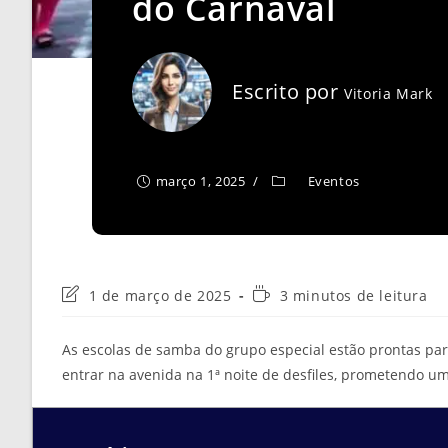
do Carnaval
Escrito por
Vitoria Mark
março 1, 2025
Eventos
Última
Tempo
1 de março de 2025
3 minutos de leitura
modificação
de
do
leitura:
As escolas de samba do grupo especial estão prontas p
post:
entrar na avenida na 1ª noite de desfiles, prometendo um