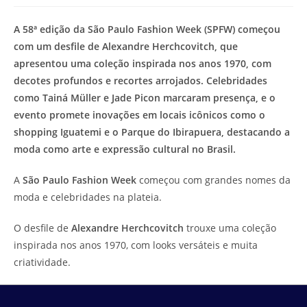
modificação
de
do
leitura:
A 58ª edição da São Paulo Fashion Week (SPFW) começou
post:
com um desfile de Alexandre Herchcovitch, que
apresentou uma coleção inspirada nos anos 1970, com
decotes profundos e recortes arrojados. Celebridades
como Tainá Müller e Jade Picon marcaram presença, e o
evento promete inovações em locais icônicos como o
shopping Iguatemi e o Parque do Ibirapuera, destacando a
moda como arte e expressão cultural no Brasil.
A
São Paulo Fashion Week
começou com grandes nomes da
moda e celebridades na plateia.
O desfile de
Alexandre Herchcovitch
trouxe uma coleção
inspirada nos anos 1970, com looks versáteis e muita
criatividade.