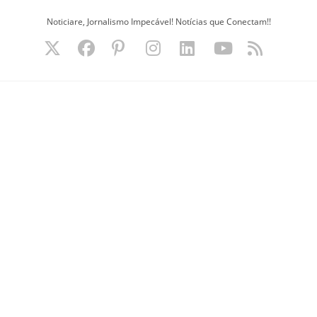
Ir
Noticiare, Jornalismo Impecável! Notícias que Conectam!!
para
o
conteúdo