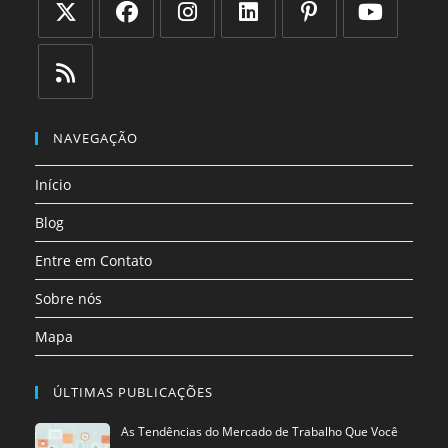
Abre
Abre
Abre
Abre
Abre
Abre
em
em
em
em
em
em
uma
uma
uma
uma
uma
uma
Abre
nova
nova
nova
nova
nova
nova
em
NAVEGAÇÃO
aba
aba
aba
aba
aba
aba
uma
Início
nova
aba
Blog
Entre em Contato
Sobre nós
Mapa
ÚLTIMAS PUBLICAÇÕES
As Tendências do Mercado de Trabalho Que Você