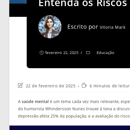
Entenda os Riscos
Escrito por
Vitoria Mark
fevereiro 22, 2025
Educação
Última
Tempo
22 de fevereiro de 2025
6 minutos de leitu
modificação
de
do
leitura:
A
saúde mental
é um tema cada vez mais relevante, espe
post:
do humorista Whindersson Nunes trouxe à tona a discussã
depressão afeta 25% da população, e a avaliação do risco