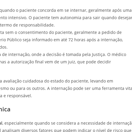
e quando o paciente concorda em se internar, geralmente após uma
nto intensivo. O paciente tem autonomia para sair quando desejar
 termo de responsabilidade.
eita sem o consentimento do paciente, geralmente a pedido de
ério Público seja informado em até 72 horas após a internação,
dos.
va de internação, onde a decisão é tomada pela Justiça. O médico
as a autorização final vem de um juiz, que pode decidir
a avaliação cuidadosa do estado do paciente, levando em
esmo ou para os outros. A internação pode ser uma ferramenta vita
a e responsável.
nica
al
, especialmente quando se considera a necessidade de internaçã
l analisam diversos fatores que podem indicar o nível de risco que