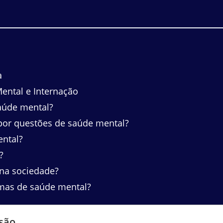
a
ental e Internação
aúde mental?
por questões de saúde mental?
ental?
?
 na sociedade?
mas de saúde mental?
são