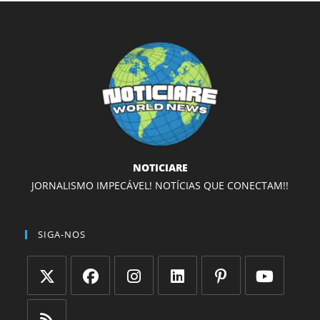
NOTICIARE
JORNALISMO IMPECÁVEL! NOTÍCIAS QUE CONECTAM!!
SIGA-NOS
Abre
Abre
Abre
Abre
Abre
Abre