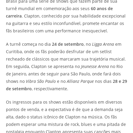
Brasil para uma série de shows que fazem parte de sua
turnê mundial em comemoração aos seus
60 anos de
carreira
. Clapton, conhecido por sua habilidade excepcional
na guitarra e seu estilo inconfundível, promete encantar os
fãs brasileiros com uma performance inesquecível.
A turnê começa no dia
24 de setembro
, no
Ligga Arena
em
Curitiba, onde os fãs poderão desfrutar de um setlist
recheado de clássicos que marcaram sua trajetória musical.
Em seguida, Clapton se apresenta no
Jeunesse Arena
no Rio
de Janeiro, antes de seguir para São Paulo, onde fará dois
shows no
Vibra São Paulo
e no
Allianz Parque
nos dias
28 e 29
de setembro
, respectivamente.
Os ingressos para os shows estão disponíveis em diversos
pontos de venda, e a expectativa é de que a demanda seja
alta, dado o status icônico de Clapton na música. Os fãs
podem esperar uma mistura de rock, blues e uma pitada de
nostalgia enquanto Clapton apresenta suas canções mais