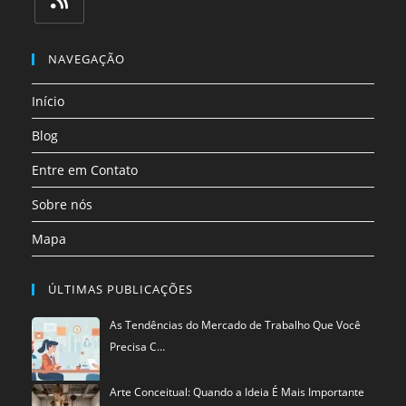
em
em
em
em
em
em
uma
uma
uma
uma
uma
uma
Abre
nova
nova
nova
nova
nova
nova
em
NAVEGAÇÃO
aba
aba
aba
aba
aba
aba
uma
Início
nova
aba
Blog
Entre em Contato
Sobre nós
Mapa
ÚLTIMAS PUBLICAÇÕES
As Tendências do Mercado de Trabalho Que Você
Precisa C…
Arte Conceitual: Quando a Ideia É Mais Importante