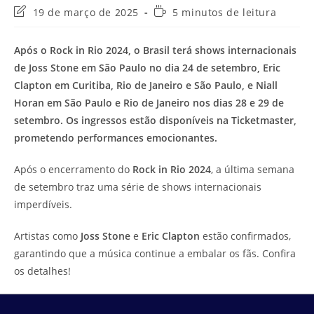
Última
Tempo
19 de março de 2025
5 minutos de leitura
modificação
de
do
leitura:
Após o Rock in Rio 2024, o Brasil terá shows internacionais
post:
de Joss Stone em São Paulo no dia 24 de setembro, Eric
Clapton em Curitiba, Rio de Janeiro e São Paulo, e Niall
Horan em São Paulo e Rio de Janeiro nos dias 28 e 29 de
setembro. Os ingressos estão disponíveis na Ticketmaster,
prometendo performances emocionantes.
Após o encerramento do
Rock in Rio 2024
, a última semana
de setembro traz uma série de shows internacionais
imperdíveis.
Artistas como
Joss Stone
e
Eric Clapton
estão confirmados,
garantindo que a música continue a embalar os fãs. Confira
os detalhes!