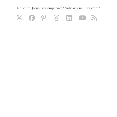
Ir
Noticiare, Jornalismo Impecável! Notícias que Conectam!!
para
o
conteúdo