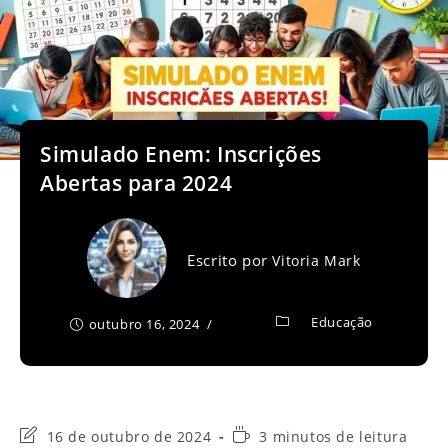
Simulado Enem: Inscrições
Abertas para 2024
Escrito por
Vitoria Mark
Educação
outubro 16, 2024
Última
Tempo
16 de outubro de 2024
3 minutos de leitura