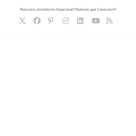
Ir
Noticiare, Jornalismo Impecável! Notícias que Conectam!!
para
o
conteúdo