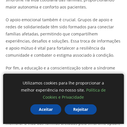
maior autonomia e conforto aos pacientes.
O apoio emocional também é crucial. Grupos de apoio e
redes de solidariedade têm sido formados para conectar
famílias afetadas, permitindo que compartilhem
experiências, desafios e soluções. Essa troca de informações
e apoio mútuo é vital para fortalecer a resiliência da
comunidade e combater o estigma associado à condição.
Por fim, a educação e a conscientização sobre a síndrome
Spoan são fundamentais para garantir que as famílias
saibam sobre seus direitos e os recursos disponíveis.
Utilizamos cookies para lhe proporcionar a
Programas de informação e campanhas de sensibilização
melhor experiência no nosso site.
Política de
ajudam a empoderar os moradores, permitindo que
Cookies e Privacidade
busquem ativamente o apoio necessário.
Aceitar
Rejeitar
O acesso a recursos e apoio é um passo importante para
melhorar a vida das famílias afetadas pela síndrome Spoan,