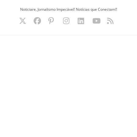
Ir
Noticiare, Jornalismo Impecável! Notícias que Conectam!!
para
o
conteúdo