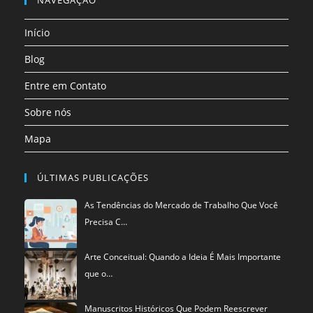
aba
aba
aba
aba
aba
aba
uma
Início
nova
aba
Blog
Entre em Contato
Sobre nós
Mapa
ÚLTIMAS PUBLICAÇÕES
As Tendências do Mercado de Trabalho Que Você
Precisa C…
Arte Conceitual: Quando a Ideia É Mais Importante
que o…
Manuscritos Históricos Que Podem Reescrever