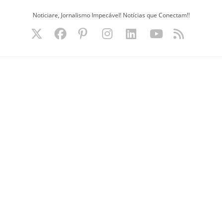
Ir
Noticiare, Jornalismo Impecável! Notícias que Conectam!!
para
o
conteúdo