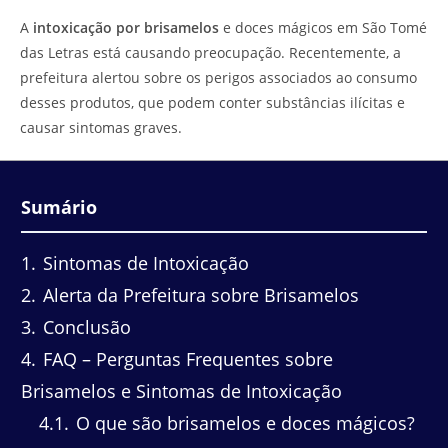
do
leitura:
A
intoxicação por brisamelos
e doces mágicos em São Tomé
post:
das Letras está causando preocupação. Recentemente, a
prefeitura alertou sobre os perigos associados ao consumo
desses produtos, que podem conter substâncias ilícitas e
causar sintomas graves.
Sumário
1
Sintomas de Intoxicação
2
Alerta da Prefeitura sobre Brisamelos
3
Conclusão
4
FAQ – Perguntas Frequentes sobre
Brisamelos e Sintomas de Intoxicação
4.1
O que são brisamelos e doces mágicos?