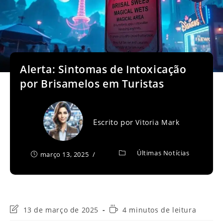
Alerta: Sintomas de Intoxicação
por Brisamelos em Turistas
Escrito por
Vitoria Mark
Últimas Notícias
março 13, 2025
Última
Tempo
13 de março de 2025
4 minutos de leitura
modificação
de