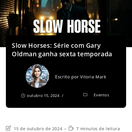
Slow Horses: Série com Gary
Oldman ganha sexta temporada
Escrito por
Vitoria Mark
Eventos
outubro 15, 2024
Última
Tempo
15 de outubro de 2024
7 minutos de leitura