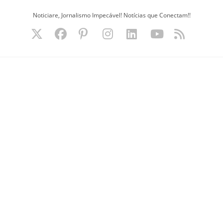
Ir
Noticiare, Jornalismo Impecável! Notícias que Conectam!!
para
o
conteúdo