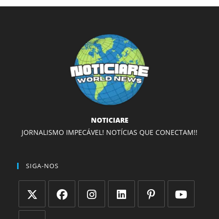
NOTICIARE
JORNALISMO IMPECÁVEL! NOTÍCIAS QUE CONECTAM!!
SIGA-NOS
Abre
Abre
Abre
Abre
Abre
Abre