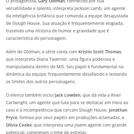
O protagonista,
Gary Oldman
, conhecido por sua
versatilidade e talento, interpreta Jackson Lamb, um agente
da inteligência britânica que comanda a equipe desajustada
de Slough House. Sua atuação é frequentemente elogiada,
trazendo uma mistura de humor e gravidade que é
característica do personagem.
Além de Oldman, a série conta com
Kristin Scott Thomas
,
que interpreta Diana Taverner, uma figura poderosa e
manipuladora dentro do MI5. Seu papel é fundamental na
dinâmica da equipe, frequentemente desafiando e testando
os limites dos outros personagens.
O elenco também inclui
Jack Lowden
, que dá vida a River
Cartwright, um agente que luta para se destacar em meio ao
caos e à incompetência que cercam Slough House.
Jonathan
Pryce
, famoso por seus papéis em produções aclamadas, e
Olivia Cooke
, que interpreta uma jovem agente com grande
potencial, completam o time de estrelas.