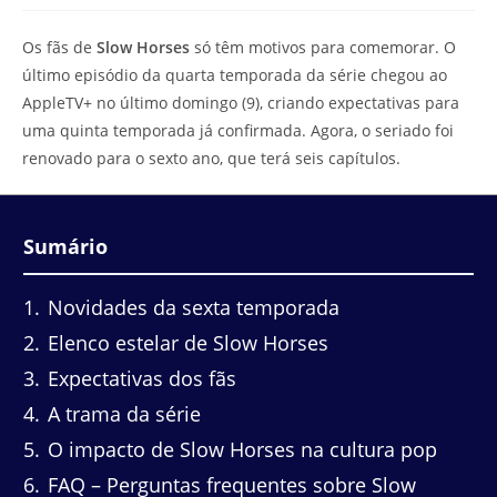
modificação
de
do
leitura:
Os fãs de
Slow Horses
só têm motivos para comemorar. O
post:
último episódio da quarta temporada da série chegou ao
AppleTV+ no último domingo (9), criando expectativas para
uma quinta temporada já confirmada. Agora, o seriado foi
renovado para o sexto ano, que terá seis capítulos.
Sumário
1
Novidades da sexta temporada
2
Elenco estelar de Slow Horses
3
Expectativas dos fãs
4
A trama da série
5
O impacto de Slow Horses na cultura pop
6
FAQ – Perguntas frequentes sobre Slow