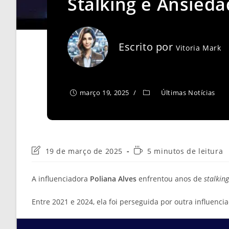
Stalking e Ansied
Escrito por
Vitoria Mark
março 19, 2025
Últimas Notícias
Última
Tempo
19 de março de 2025
5 minutos de leitura
modificação
de
do
leitura:
A influenciadora
Poliana Alves
enfrentou anos de
stalking
post:
Entre 2021 e 2024, ela foi perseguida por outra influenci