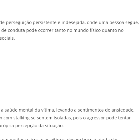
e perseguição persistente e indesejada, onde uma pessoa segue,
po de conduta pode ocorrer tanto no mundo físico quanto no
ociais.
a saúde mental da vítima, levando a sentimentos de ansiedade,
 com stalking se sentem isoladas, pois o agressor pode tentar
própria percepção da situação.
e em muitos países, e as vítimas devem buscar ajuda das