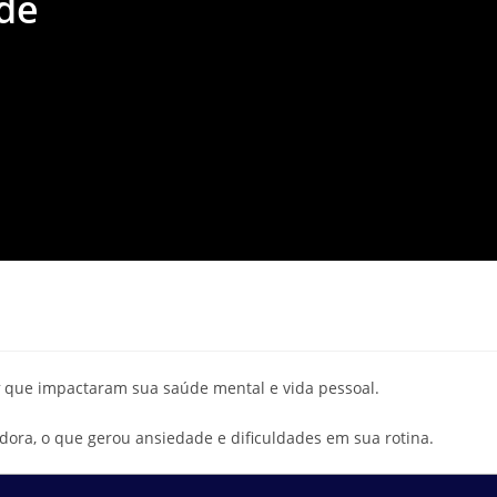
ade
que impactaram sua saúde mental e vida pessoal.
adora, o que gerou ansiedade e dificuldades em sua rotina.