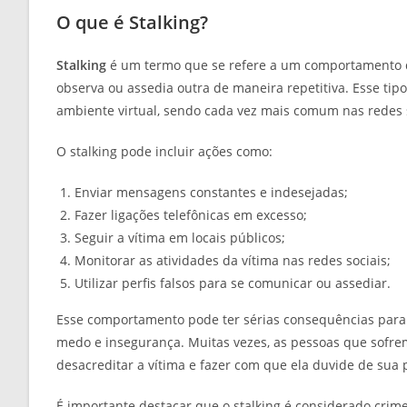
O que é Stalking?
Stalking
é um termo que se refere a um comportamento d
observa ou assedia outra de maneira repetitiva. Esse ti
ambiente virtual, sendo cada vez mais comum nas redes s
O stalking pode incluir ações como:
Enviar mensagens constantes e indesejadas;
Fazer ligações telefônicas em excesso;
Seguir a vítima em locais públicos;
Monitorar as atividades da vítima nas redes sociais;
Utilizar perfis falsos para se comunicar ou assediar.
Esse comportamento pode ter sérias consequências para 
medo e insegurança. Muitas vezes, as pessoas que sofrem
desacreditar a vítima e fazer com que ela duvide de sua 
É importante destacar que o stalking é considerado crim