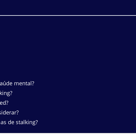
saúde mental?
king?
ked?
iderar?
as de stalking?