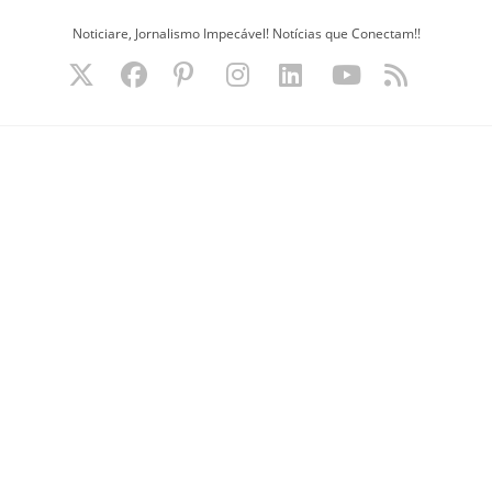
Ir
Noticiare, Jornalismo Impecável! Notícias que Conectam!!
para
o
conteúdo